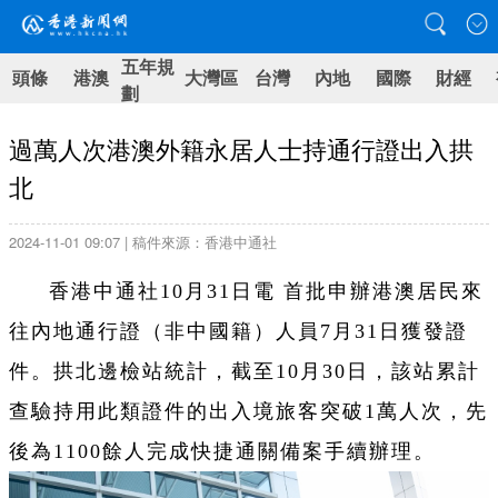
五年規
頭條
港澳
大灣區
台灣
內地
國際
財經
劃
過萬人次港澳外籍永居人士持通行證出入拱
北
2024-11-01 09:07 | 稿件來源：香港中通社
香港中通社10月31日電 首批申辦港澳居民來
往內地通行證（非中國籍）人員7月31日獲發證
件。拱北邊檢站統計，截至10月30日，該站累計
查驗持用此類證件的出入境旅客突破1萬人次，先
後為1100餘人完成快捷通關備案手續辦理。