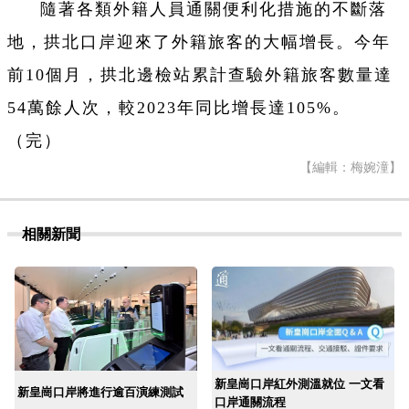
隨著各類外籍人員通關便利化措施的不斷落
地，拱北口岸迎來了外籍旅客的大幅增長。今年
前10個月，拱北邊檢站累計查驗外籍旅客數量達
54萬餘人次，較2023年同比增長達105%。
（完）
【編輯：梅婉潼】
相關新聞
新皇崗口岸紅外測溫就位 一文看
新皇崗口岸將進行逾百演練測試
口岸通關流程