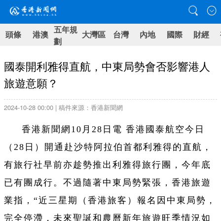
五年規
頭條
港澳
大灣區
台灣
內地
國際
財經
劃
國泰開利雅得直航，中東局勢會否影響港人
旅遊意願？
2024-10-28 00:00 | 稿件來源：香港新聞網
香港新聞網10月28日電 香港國泰航空今日
（28日）開通赴沙特阿拉伯首都利雅得的直航，
有旅行社早前亦趁勢推出利雅得旅行團，今年底
已有團成行。不過隨著中東局勢緊張，香港旅遊
業指，“近三星期（香港旅客）報名因中東局勢，
完全停滯，未來聖誕和農曆新年旅遊旺季情況如