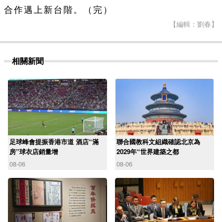
合作邁上新台階。（完）
【編輯：劉春】
相關新聞
足球峰會提振香港市道 酒店“滿
聯合國教科文組織確認北京為
房”球衣店銷量增
2029年“世界建築之都
08-06
08-06