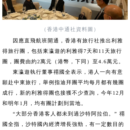
（香港中通社資料圖）
因應直飛航班開通，香港有旅行社推出利雅
得旅行團，包括東瀛遊的利雅得7天和11天旅行
團，團費由約2萬元（港幣，下同）至4.6萬元。
東瀛遊執行董事禤國全表示，港人一向有意
願赴中東旅行，舉例指迪拜團平均每月都有幾團
成行，新的利雅得團也接獲不少查詢，今年12月
和明年1月，均有團計劃到當地。
“大部分香港客人都未到過沙特阿拉伯。” 禤
國全指，沙特國內經濟增長強勁，有一定數目的