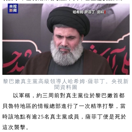
黎巴嫩真主黨高級領導人哈希姆·薩菲丁。央視新
聞資料圖
以軍稱，約三周前對真主黨位於黎巴嫩首都
貝魯特地區的情報總部進行了一次精準打擊，當
時該地點有逾25名真主黨成員，薩菲丁便是死於
這次襲擊。