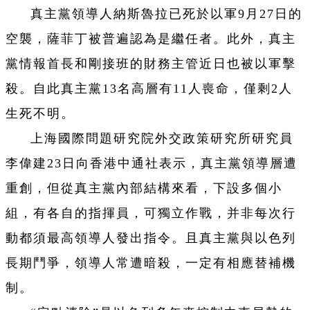
真主黨領導人納斯魯拉已死於以軍9月27日的
空襲，薩菲丁被普遍認為是繼任者。此外，真主
黨情報首長和剛接班的財務主管近日也被以軍擊
殺。自此真主黨13名高層有11人喪命，僅剩2人
生死不明。
上海國際問題研究院外交政策研究所研究員
李偉建23日向香港中通社表示，真主黨領導層遭
重創，但從真主黨內部結構來看，下設多個小
組，有各自的指揮員，可獨立作戰，并非每次行
動都須最高領導人發出指令。且真主黨與以色列
長期鬥爭，領導人常遭暗殺，一定有相應替補機
制。