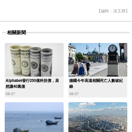
【編輯：淩玉輝】
相關新聞
Alphabet發行250億科技債，居
德國今年高溫相關死亡人數破紀
然讓40萬億
錄
08-07
08-07