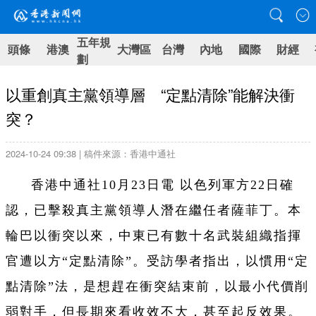
五年規
頭條
港澳
大灣區
台灣
內地
國際
財經
劃
以重創真主黨領導層 “定點清除”能解決衝
突？
2024-10-24 09:38 | 稿件來源：香港中通社
香港中通社10月23日電
以色列軍方22日確
認，已擊殺真主黨領導人潛在繼任者薩菲丁。本
輪巴以衝突以來，中東已有數十名武裝組織指揮
官遭以方“定點清除”。受訪學者指出，以慣用“定
點清除”法，是想趕在衝突結束前，以最小代價削
弱對手，但長期來看收效不大，甚至起反效果。