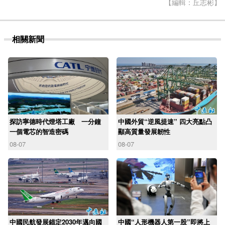
【編輯：丘志彬】
相關新聞
探訪寧德時代燈塔工廠 一分鐘
中國外貿“逆風提速” 四大亮點凸
一個電芯的智造密碼
顯高質量發展韌性
08-07
08-07
中國民航發展錨定2030年邁向國
中國“人形機器人第一股”即將上