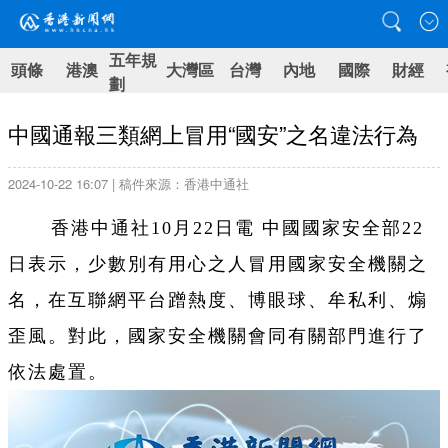
五年規
頭條
港澳
大灣區
台灣
內地
國際
財經
劃
中國通報三類網上冒用“國安”之名違法行為
2024-10-22 16:07 | 稿件來源：香港中通社
香港中通社10月22日電 中國國家安全部22
日表示，少數別有用心之人冒用國家安全機關之
名，在互聯網平台蹭熱度、博眼球、牟私利、煽
歪風。對此，國家安全機關會同有關部門進行了
依法處置。