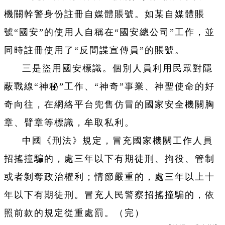
機關幹警身份註冊自媒體賬號。如某自媒體賬
號“國安”的使用人自稱在“國安總公司”工作，並
同時註冊使用了“反間諜宣傳員”的賬號。
三是盜用國安標識。個別人員利用民眾對隱
蔽戰線“神秘”工作、“神奇”事業、神聖使命的好
奇向往，在網絡平台兜售仿冒的國家安全機關胸
章、臂章等標識，牟取私利。
中國《刑法》規定，冒充國家機關工作人員
招搖撞騙的，處三年以下有期徒刑、拘役、管制
或者剝奪政治權利；情節嚴重的，處三年以上十
年以下有期徒刑。冒充人民警察招搖撞騙的，依
照前款的規定從重處罰。（完）