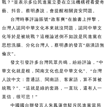
戰？”並表示多位民進黨立委在立法機構裡看愛奇
藝、抖音。蔡明彥說，會提醒相關資安問題。
台灣時事評論賬號“政客爽”在臉書上抨擊，
台灣人認同中華文化本來就沒問題，認同中華文
化等於是被統戰？這種論述倒不如說是民進黨在
思想洗腦、分化台灣人，蔡明彥的發言“崩潰語無
倫次”。
發文引發許多台灣民眾共鳴，紛紛評論，“中
華文化就是根，閩南文化也是中華文化”、“台灣
人說中文：普通話、閩南語、客家語，算不算被
統戰？”、“這就是綠的套路，一直玩，還有人一
直信，很可悲！”
中國國台辦發言人朱鳳蓮曾駁斥民進黨當局