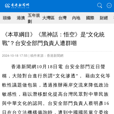
五年規
頭條
港澳
大灣區
台灣
內地
國際
財經
劃
《本草綱目》《黑神話：悟空》是“文化統
戰”？台安全部門負責人遭群嘲
2024-10-18 17:55 | 稿件來源：香港新聞網
香港新聞網10月18日電 台安全部門近日聲
稱，大陸對台進行所謂“文化滲透”， 藉由文化等
軟性議題做包裝，透過推辦兩岸交流來降低政治
敏感性，藉以潛移默化提高台灣民眾對中華民族
與中華文化的認同。台安全部門負責人蔡明彥16
日在台立法機構備詢時，遭到中國國民黨立委徐