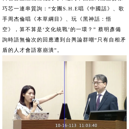
巧芯一連串質詢：“女團S.H.E唱《中國話》、歌
手周杰倫唱《本草綱目》、玩《黑神話：悟
空》，算不算是‘文化統戰’的一環？” 蔡明彥備
詢時語無倫次的回應遭到台輿論群嘲“只有自相矛
盾的人才會語塞崩潰”。