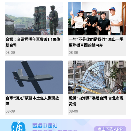
台媒：台當局明年軍費破1.1萬億
一句“不是你們是我們” 牽出一場
新台幣
兩岸機車圈的雙向奔
08-09
08-09
台軍“漢光”演習本土無人機現故
颱風“白海豚”靠近台灣 台北市現
障
災情
08-09
08-09