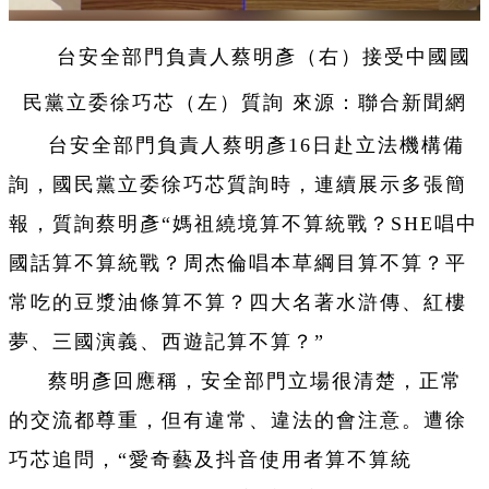
台安全部門負責人蔡明彥（右）接受中國國
民黨立委徐巧芯（左）質詢 來源：聯合新聞網
台安全部門負責人蔡明彥16日赴立法機構備
詢，國民黨立委徐巧芯質詢時，連續展示多張簡
報，質詢蔡明彥“媽祖繞境算不算統戰？SHE唱中
國話算不算統戰？周杰倫唱本草綱目算不算？平
常吃的豆漿油條算不算？四大名著水滸傳、紅樓
夢、三國演義、西遊記算不算？”
蔡明彥回應稱，安全部門立場很清楚，正常
的交流都尊重，但有違常、違法的會注意。遭徐
巧芯追問，“愛奇藝及抖音使用者算不算統