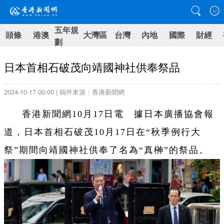
五年規
頭條
港澳
大灣區
台灣
內地
國際
財經
劃
日本首相石破茂向靖國神社供奉祭品
2024-10-17 00:00 | 稿件來源：香港新聞網
香港新聞網10月17日電 據日本廣播協會報
道，日本首相石破茂10月17日在“秋季例行大
祭”期間向靖國神社供奉了名為“真榊”的祭品。