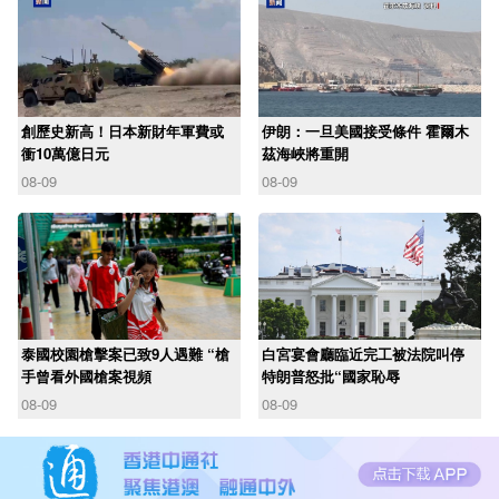
創歷史新高！日本新財年軍費或
伊朗：一旦美國接受條件 霍爾木
衝10萬億日元
茲海峽將重開
08-09
08-09
泰國校園槍擊案已致9人遇難 “槍
白宮宴會廳臨近完工被法院叫停
手曾看外國槍案視頻
特朗普怒批“國家恥辱
08-09
08-09