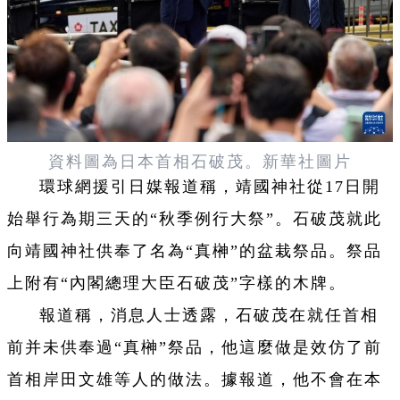
資料圖為日本首相石破茂。新華社圖片
環球網援引日媒報道稱，靖國神社從17日開
始舉行為期三天的“秋季例行大祭”。石破茂就此
向靖國神社供奉了名為“真榊”的盆栽祭品。祭品
上附有“內閣總理大臣石破茂”字樣的木牌。
報道稱，消息人士透露，石破茂在就任首相
前并未供奉過“真榊”祭品，他這麼做是效仿了前
首相岸田文雄等人的做法。據報道，他不會在本