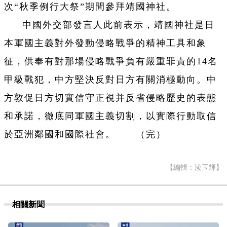
次“秋季例行大祭”期間參拜靖國神社。
中國外交部發言人此前表示，靖國神社是日
本軍國主義對外發動侵略戰爭的精神工具和象
征，供奉有對那場侵略戰爭負有嚴重罪責的14名
甲級戰犯，中方堅決反對日方有關消極動向。中
方敦促日方切實信守正視并反省侵略歷史的表態
和承諾，徹底同軍國主義切割，以實際行動取信
於亞洲鄰國和國際社會。 （完）
【編輯：淩玉輝】
相關新聞