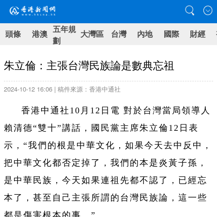
五年規
頭條
港澳
大灣區
台灣
內地
國際
財經
劃
朱立倫：主張台灣民族論是數典忘祖
2024-10-12 16:06 | 稿件來源：香港中通社
香港中通社10月12日電 對於台灣當局領導人
賴清德“雙十”講話，國民黨主席朱立倫12日表
示，“我們的根是中華文化，如果今天去中反中，
把中華文化都否定掉了，我們的本是炎黃子孫，
是中華民族，今天如果連祖先都不認了，已經忘
本了，甚至自己主張所謂的台灣民族論，這一些
都是傷害根本的事。”