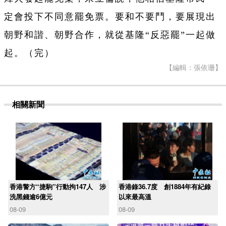
定會投下不同意罷免票。要和不要鬥，要展現出
朝野和諧、朝野合作，就從基隆“反惡罷”一起做
起。（完）
【編輯：張依珊】
相關新聞
香港警方“捷駒”行動拘147人 涉
香港錄36.7度 創1884年有紀錄
洗黑錢逾6億元
以來最高溫
08-09
08-09