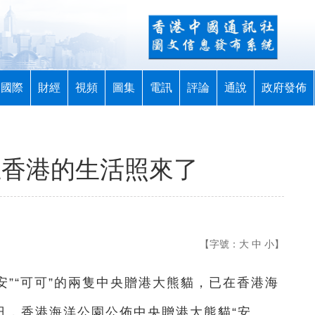
國際
財經
視頻
圖集
電訊
評論
通說
政府發佈
”在香港的生活照來了
【字號：
大
中
小
】
安安”“可可”的兩隻中央贈港大熊貓，已在香港海
日，香港海洋公園公佈中央贈港大熊貓“安