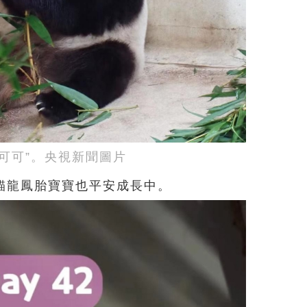
“可可”。央視新聞圖片
貓龍鳳胎寶寶也平安成長中。