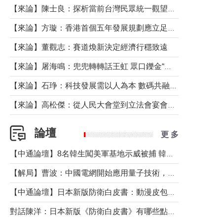
【來論】陳士良：探析當前台灣民眾統一觀望心態的深層成因
【來論】方璇：香港首個五年發展規劃應立足民生務實前行
【來論】董觀志：賽道煥新決定經濟行穩致遠
【來論】屠海鳴：兜兜轉轉話王虹 眾口鑠金“一邊倒”
【來論】石琤：科技發展需以人為本 數碼共融不應讓長者放棄傳統生活方式
【來論】高松傑：從人民大會堂到立法會宴會廳——香港管治新範式的完整拼圖
論壇
更 多
【中通論壇】8名韓生闖美軍基地示威被捕 韓國年輕人反美情緒從何而來？
【解局】曹波：中國電網開始應用量子技術，以後會不再停電嗎？
【中通論壇】日本新版防衛白皮書：動漫皮包藏不住軍國野心
對話陳洋：日本新版《防衛白皮書》有哪些點值得警惕？