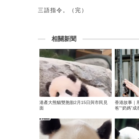
三語指令。
（完）
相關新聞
港產大熊貓雙胞胎2月15日與市民見
香港故事｜用
面
爸”“奶媽”成