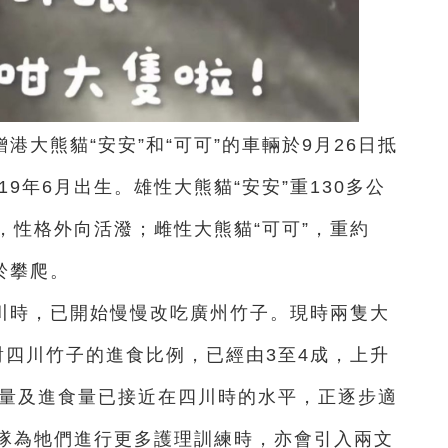
港大熊貓“安安”和“可可”的車輛於9月26日抵
9年6月出生。雄性大熊貓“安安”重130多公
，性格外向活潑；雌性大熊貓“可可”，重約
於攀爬。
川時，已開始慢慢改吃廣州竹子。現時兩隻大
對四川竹子的進食比例，已經由3至4成，上升
動量及進食量已接近在四川時的水平，正逐步適
隊為牠們進行更多護理訓練時，亦會引入兩文