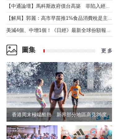
【中通論壇】馬科斯政府債台高築 菲陷入經濟困境與南海對抗惡循環？
【解局】郭麗：高市早苗推1%食品消費稅是主動作為還是被迫“飲鴆止渴”
美減4個、中增1個！《日經》最新全球份額報告透露了什麼？
圖集
更 多
香港周末極端酷熱 新界部分地區高見36度