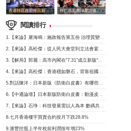
香港特區政府推出新一批銀色債券 每手1萬元保底息4.25厘
拜仁慕尼黑球星訪港 與球迷近距離互動
閱讀排行
1.【來論】屠海鳴：施政報告第五份 治理質變脈絡清
2.【來論】高松傑：從人民大會堂到立法會宴會廳——香港管治新範式的完整拼圖
3.【解局】郭麗：高市內閣在“7.31”成立新版“特高課”意欲何為？
4.【來論】高松傑：香港穩如磐石，背靠祖國才是真正的“終極護城河”
5.對話陳洋：日本新版《防衛白皮書》有哪些點值得警惕？
6.【中通論壇】日本新版防衛白皮書：動漫皮包藏不住軍國野心
7.【來論】石琤：科技發展需以人為本 數碼共融不應讓長者放棄傳統生活方式
8.七月香港樓宇買賣合約按月下跌28.8%
9.滙豐控股上半年稅前利潤按年增23%