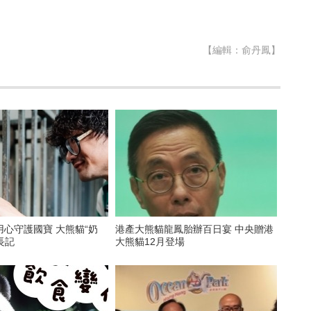
【編輯：俞丹鳳】
心守護國寶 大熊貓“奶
港產大熊貓龍鳳胎辦百日宴 中央贈港
長記
大熊貓12月登場