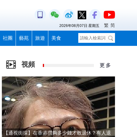
繁
简
2026年08月07日 星期五
社團
藝苑
旅遊
美食
視頻
更 多
【通視街採】在香港攢夠多少錢才敢退休？有人退