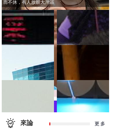
而不休，有人放眼大灣區
來論
更 多