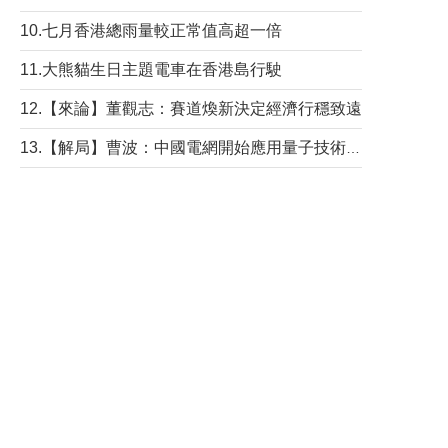
10.七月香港總雨量較正常值高超一倍
11.大熊貓生日主題電車在香港島行駛
12.【來論】董觀志：賽道煥新決定經濟行穩致遠
13.【解局】曹波：中國電網開始應用量子技術，以後會不再停電嗎？