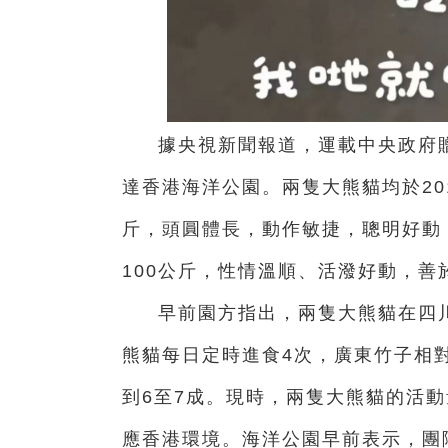
據央視新聞報道，
運載中央政府贈
達香港海洋公園。兩隻大熊貓均於201
斤，頭圓體長，動作敏捷，聰明好動
100公斤，性情溫順、活潑好動，善
早前園方指出，兩隻大熊貓在四
熊貓每日定時進食4次，廣東竹子相
到6至7成。現時，兩隻大熊貓的活
應香港環境。海洋公園早前表示，團