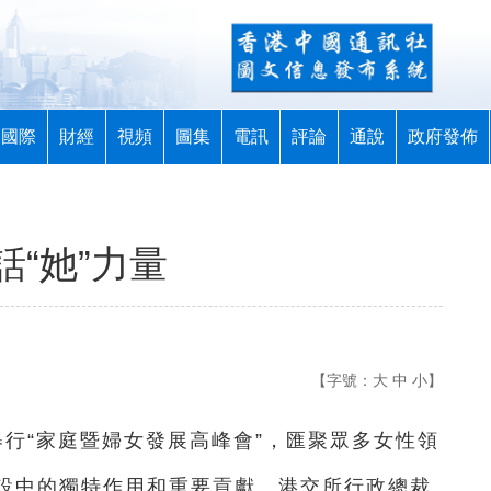
國際
財經
視頻
圖集
電訊
評論
通說
政府發佈
“她”力量
【字號：
大
中
小
】
日舉行“家庭暨婦女發展高峰會”，匯聚眾多女性領
設中的獨特作用和重要貢獻。港交所行政總裁