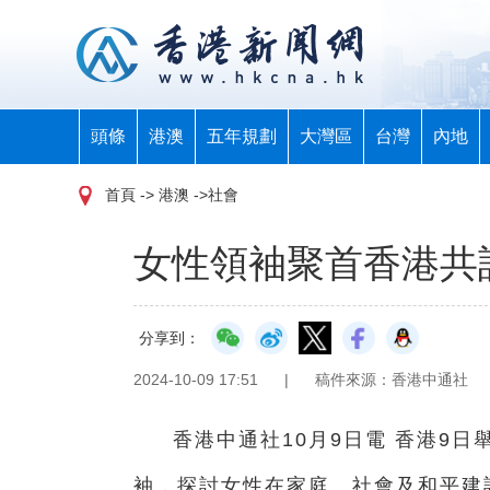
頭條
港澳
五年規劃
大灣區
台灣
內地
首頁
-> 港澳 ->社會
女性領袖聚首香港共話
分享到：
2024-10-09 17:51
|
稿件來源：香港中通社
香港中通社10月9日電 香港9
袖，探討女性在家庭、社會及和平建