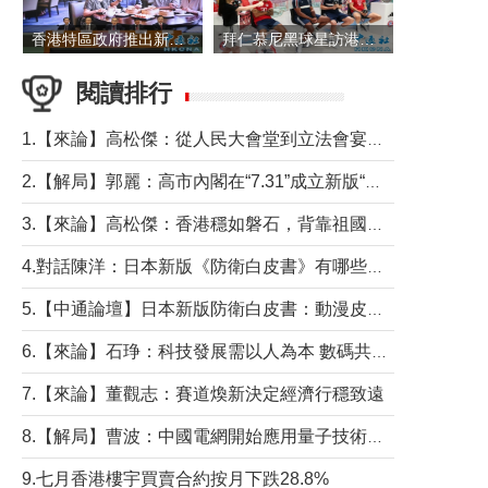
香港特區政府推出新一批銀色債券 每手1萬元保底息4.25厘
拜仁慕尼黑球星訪港 與球迷近距離互動
閱讀排行
1.【來論】高松傑：從人民大會堂到立法會宴會廳——香港管治新範式的完整拼圖
2.【解局】郭麗：高市內閣在“7.31”成立新版“特高課”意欲何為？
3.【來論】高松傑：香港穩如磐石，背靠祖國才是真正的“終極護城河”
4.對話陳洋：日本新版《防衛白皮書》有哪些點值得警惕？
5.【中通論壇】日本新版防衛白皮書：動漫皮包藏不住軍國野心
6.【來論】石琤：科技發展需以人為本 數碼共融不應讓長者放棄傳統生活方式
7.【來論】董觀志：賽道煥新決定經濟行穩致遠
8.【解局】曹波：中國電網開始應用量子技術，以後會不再停電嗎？
9.七月香港樓宇買賣合約按月下跌28.8%