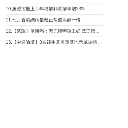
10.滙豐控股上半年稅前利潤按年增23%
11.七月香港總雨量較正常值高超一倍
12.【來論】屠海鳴：兜兜轉轉話王虹 眾口鑠金“一邊倒”
13.【中通論壇】8名韓生闖美軍基地示威被捕 韓國年輕人反美情緒從何而來？