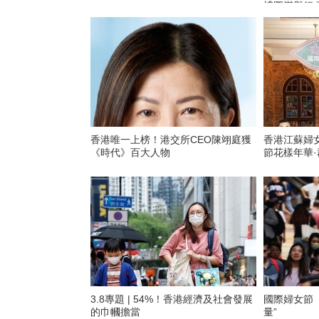
禮圓滿舉行
香港唯一上榜！港交所CEO陳翊庭獲
香港江蘇婦
《時代》百大人物
節花樣年華·
3.8專題 | 54%！香港經濟及社會發展
國際婦女節
的巾幗擔當
量”