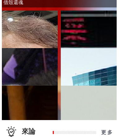
借殼還魂
來論
更 多