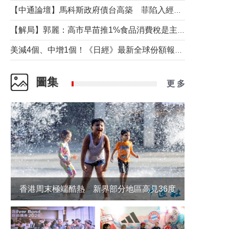
【中通論壇】馬科斯政府債台高築 菲陷入經濟困境與南海對抗惡循環？
【解局】郭麗：高市早苗推1%食品消費稅是主動作為還是被迫“飲鴆止渴”
美減4個、中增1個！《日經》最新全球份額報告透露了什麼？
圖集
更 多
香港周末極端酷熱 新界部分地區高見36度