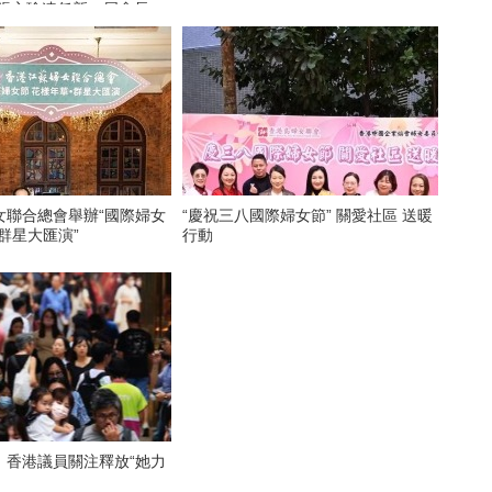
 張心瑜連任新一屆會長
女聯合總會舉辦“國際婦女
“慶祝三八國際婦女節” 關愛社區 送暖
群星大匯演”
行動
 香港議員關注釋放“她力