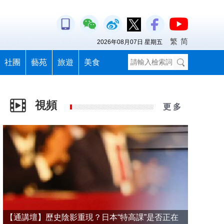
繁
简
2026年08月07日 星期五
社團
藝苑
旅遊
美食
視頻
更 多
【通講壇】歷史陰影重現？日本“特高課”是否正在