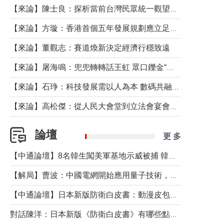
【來論】陳士良：探析當前台灣民眾統一觀望心態的深層成因
【來論】方璇：香港首個五年發展規劃應立足民生務實前行
【來論】董觀志：賽道煥新決定經濟行穩致遠
【來論】屠海鳴：兜兜轉轉話王虹 眾口鑠金“一邊倒”
【來論】石琤：科技發展需以人為本 數碼共融不應讓長者放棄傳統生活方式
【來論】高松傑：從人民大會堂到立法會宴會廳——香港管治新範式的完整拼圖
論壇
更 多
【中通論壇】8名韓生闖美軍基地示威被捕 韓國年輕人反美情緒從何而來？
【解局】曹波：中國電網開始應用量子技術，以後會不再停電嗎？
【中通論壇】日本新版防衛白皮書：動漫皮包藏不住軍國野心
對話陳洋：日本新版《防衛白皮書》有哪些點值得警惕？