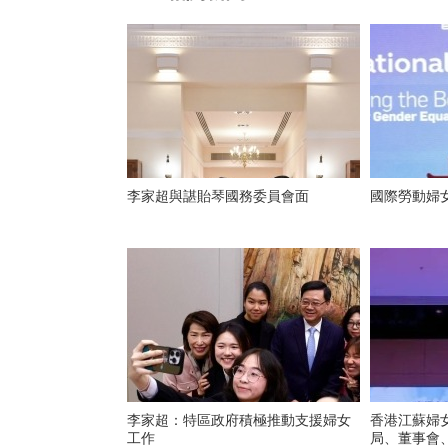
李家超與諶貽琴國務委員會面
國際勞動婦女
李家超：特區政府積極推動支援婦女
香港江蘇婦
工作
局、董事會