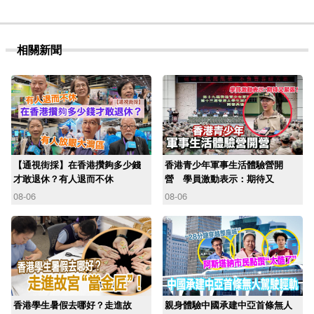
相關新聞
【通視街採】在香港攢夠多少錢
香港青少年軍事生活體驗營開
才敢退休？有人退而不休
營 學員激動表示：期待又
08-06
08-06
香港學生暑假去哪好？走進故
親身體驗中國承建中亞首條無人