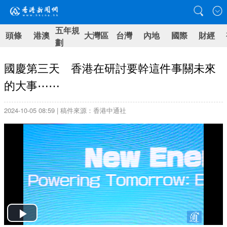
五年規
頭條
港澳
大灣區
台灣
內地
國際
財經
劃
國慶第三天 香港在研討要幹這件事關未來
的大事⋯⋯
2024-10-05 08:59 | 稿件來源：香港中通社
Play