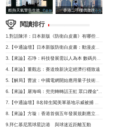
酷熱天氣警告生效 本港高溫持續至下周
香港二手樓價微跌
閱讀排行
1.對話陳洋：日本新版《防衛白皮書》有哪些點值得警惕？
2.【中通論壇】日本新版防衛白皮書：動漫皮包藏不住軍國野心
3.【來論】石琤：科技發展需以人為本 數碼共融不應讓長者放棄傳統生活方式
4.【來論】董觀志：賽道煥新決定經濟行穩致遠
5.【解局】曹波：中國電網開始應用量子技術，以後會不再停電嗎？
6.【來論】屠海鳴：兜兜轉轉話王虹 眾口鑠金“一邊倒”
7.【中通論壇】8名韓生闖美軍基地示威被捕 韓國年輕人反美情緒從何而來？
8.【來論】方璇：香港首個五年發展規劃應立足民生務實前行
9.拜仁慕尼黑球星訪港 與球迷近距離互動