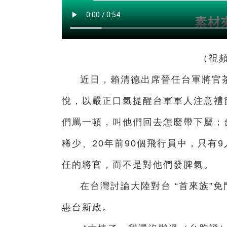
（視
近日，賴清德出席晉任台軍將官
悅，以嚴正口氣提醒台軍軍人注意禮
們罵一頓，叫他們回去怎麼帶下屬；
稀少、20年前90個飛行員中，只有
任的將官，而不是對他們發脾氣。
在台灣討論大陸對台 “首來族”
惠台新政。