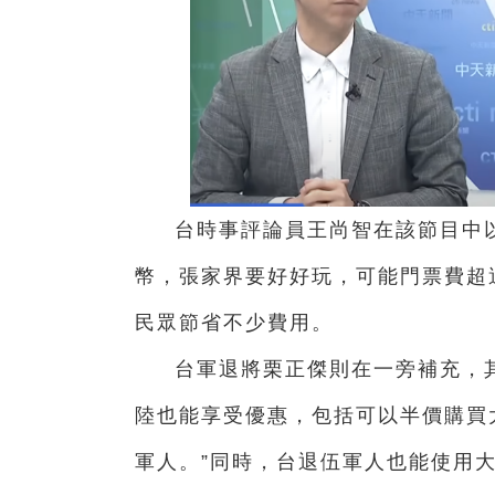
台時事評論員王尚智在該節目中以
幣，張家界要好好玩，可能門票費超過3
民眾節省不少費用。
台軍退將栗正傑則在一旁補充，
陸也能享受優惠，包括可以半價購買
軍人。”同時，台退伍軍人也能使用大