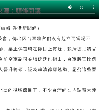
頻編輯 香港新聞網）
茶會，傳出因台軍將官們沒有起立而當場不
節。栗正傑當時在節目上質疑，賴清德把將官
台前空軍副司令張延廷也指出，台軍將官比例
9人晉升將領，認為賴清德應勉勵、慰勞這些晉
免門票的視頻節目下，不少台灣網友均點讚大陸