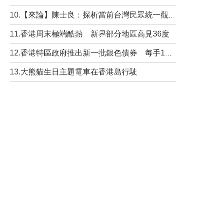
10.【來論】陳士良：探析當前台灣民眾統一觀望心態的深層成因
11.香港周末極端酷熱 新界部分地區高見36度
12.香港特區政府推出新一批銀色債券 每手1萬元保底息4.25厘
13.大熊貓生日主題電車在香港島行駛