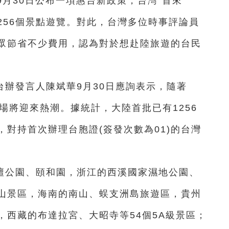
9月30日公布一項惠台新政策，台灣“首來
256個景點遊覽。對此，台灣多位時事評論員
眾節省不少費用，認為對於想赴陸旅遊的台民
辦發言人陳斌華9月30日應詢表示，隨著
市場將迎來熱潮。據統計，大陸首批已有1256
對持首次辦理台胞證(簽發次數為01)的台灣
。
壇公園、頤和園，浙江的西溪國家濕地公園、
山景區，海南的南山、蜈支洲島旅遊區，貴州
，西藏的布達拉宮、大昭寺等54個5A級景區；