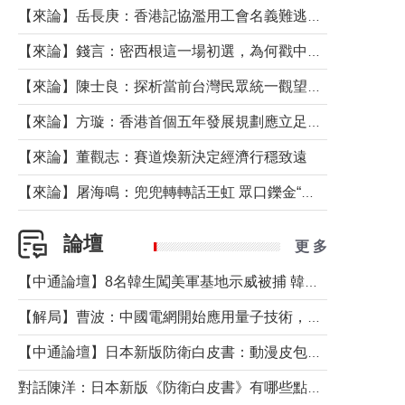
【來論】岳長庚：香港記協濫用工會名義難逃法律制裁
【來論】錢言：密西根這一場初選，為何戳中了兩黨最痛的神經？
【來論】陳士良：探析當前台灣民眾統一觀望心態的深層成因
【來論】方璇：香港首個五年發展規劃應立足民生務實前行
【來論】董觀志：賽道煥新決定經濟行穩致遠
【來論】屠海鳴：兜兜轉轉話王虹 眾口鑠金“一邊倒”
論壇
更 多
【中通論壇】8名韓生闖美軍基地示威被捕 韓國年輕人反美情緒從何而來？
【解局】曹波：中國電網開始應用量子技術，以後會不再停電嗎？
【中通論壇】日本新版防衛白皮書：動漫皮包藏不住軍國野心
對話陳洋：日本新版《防衛白皮書》有哪些點值得警惕？