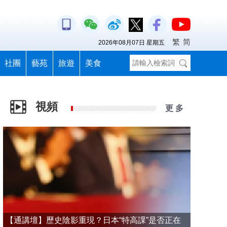
繁
简
2026年08月07日 星期五
社團
藝苑
旅遊
美食
視頻
更 多
【通講壇】歷史陰影重現？日本“特高課”是否正在