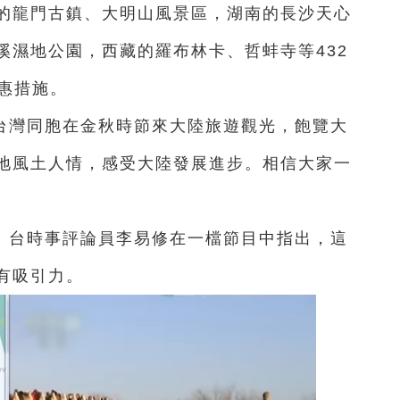
的龍門古鎮、大明山風景區，湖南的長沙天心
溪濕地公園，西藏的羅布林卡、哲蚌寺等432
優惠措施。
台灣同胞在金秋時節來大陸旅遊觀光，飽覽大
地風土人情，感受大陸發展進步。相信大家一
。台時事評論員李易修在一檔節目中指出，這
有吸引力。