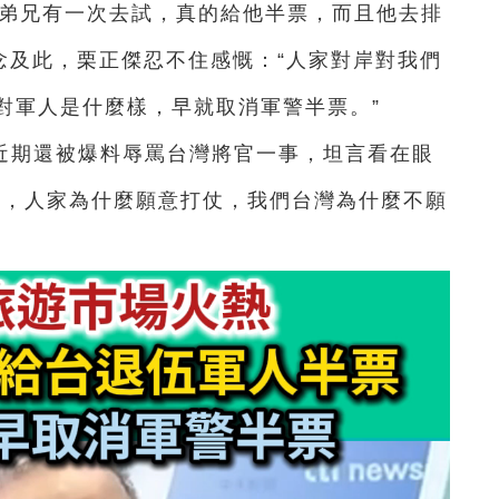
伍弟兄有一次去試，真的給他半票，而且他去排
念及此，栗正傑忍不住感慨：“人家對岸對我們
對軍人是什麼樣，早就取消軍警半票。”
近期還被爆料辱罵台灣將官一事，坦言看在眼
較，人家為什麼願意打仗，我們台灣為什麼不願