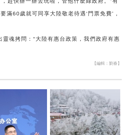
），趕快辦一辦去玩啦，管他什麼綠政府。”有
要滿60歲就可同享大陸敬老待遇‘門票免費’，
”
出靈魂拷問：“大陸有惠台政策，我們政府有惠
【編輯：劉春】