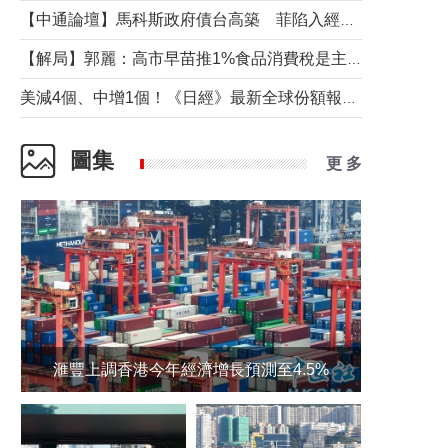
【中通論壇】馬科斯政府債台高築 菲陷入經濟困境與南海對抗惡循環？
【解局】郭麗：高市早苗推1%食品消費稅是主動作為還是被迫“飲鴆止渴”
美減4個、中增1個！《日經》最新全球份額報告透露了什麼？
圖集
更 多
滙豐上調香港今年經濟增長預測至4.5%