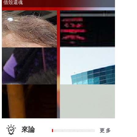
借殼還魂
來論
更 多