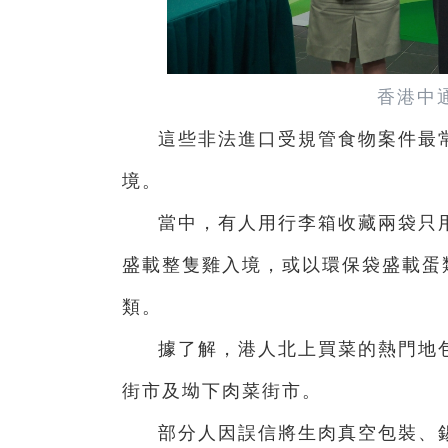
香港中
這些非法進口受規管食物案件最
境。
當中，有人用行李箱收藏兩袋只
盛載整隻雞入境，或以環保袋盛載蛋
類。
據了解，港人北上買菜的熱門地
街市及坳下肉菜街市。
部分人因誤信將生肉真空包裝、