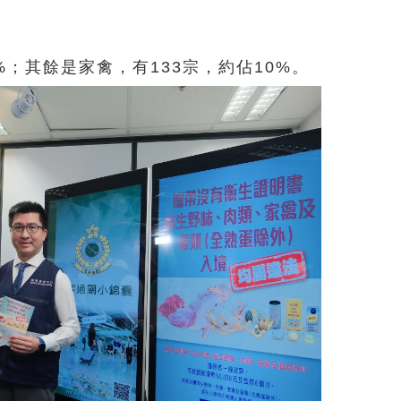
%；其餘是家禽，有133宗，約
佔
10%。