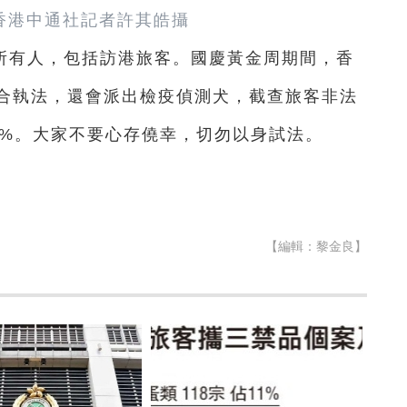
香港中通社記者許其皓攝
所有人，包括訪港旅客。國慶黃金周期間，香
合執法，還會派出檢疫偵測犬，截查旅客非法
5%。大家不要心存僥幸，切勿以身試法。
【編輯：黎金良】