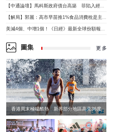
【中通論壇】馬科斯政府債台高築 菲陷入經濟困境與南海對抗惡循環？
【解局】郭麗：高市早苗推1%食品消費稅是主動作為還是被迫“飲鴆止渴”
美減4個、中增1個！《日經》最新全球份額報告透露了什麼？
圖集
更 多
香港周末極端酷熱 新界部分地區高見36度