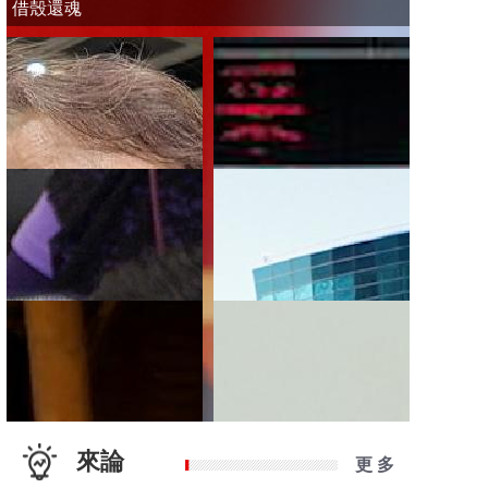
借殼還魂
來論
更 多