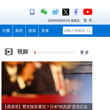
繁
简
2026年08月07日 星期五
社團
藝苑
旅遊
美食
視頻
更 多
【通講壇】歷史陰影重現？日本“特高課”是否正在