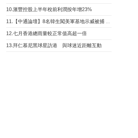
10.滙豐控股上半年稅前利潤按年增23%
11.【中通論壇】8名韓生闖美軍基地示威被捕 韓國年輕人反美情緒從何而來？
12.七月香港總雨量較正常值高超一倍
13.拜仁慕尼黑球星訪港 與球迷近距離互動