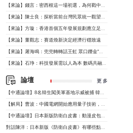
【來論】錢言：密西根這一場初選，為何戳中了兩黨最痛的神經？
【來論】陳士良：探析當前台灣民眾統一觀望心態的深層成因
【來論】方璇：香港首個五年發展規劃應立足民生務實前行
【來論】董觀志：賽道煥新決定經濟行穩致遠
【來論】屠海鳴：兜兜轉轉話王虹 眾口鑠金“一邊倒”
【來論】石琤：科技發展需以人為本 數碼共融不應讓長者放棄傳統生活方式
論壇
更 多
【中通論壇】8名韓生闖美軍基地示威被捕 韓國年輕人反美情緒從何而來？
【解局】曹波：中國電網開始應用量子技術，以後會不再停電嗎？
【中通論壇】日本新版防衛白皮書：動漫皮包藏不住軍國野心
對話陳洋：日本新版《防衛白皮書》有哪些點值得警惕？