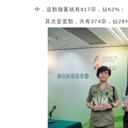
中，這類個案就有817宗，佔62%；
其次是蛋類，共有374宗，佔28