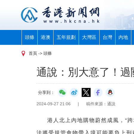
頭條
港澳
五年規劃
大灣區
台灣
內地
首頁
-> 頭條
通說：別大意了！過
分享到：
2024-09-27 21:06
|
稿件來源：通說
港人北上內地購物蔚然成風，“跨
法將受規管食物帶入境可能要負上刑