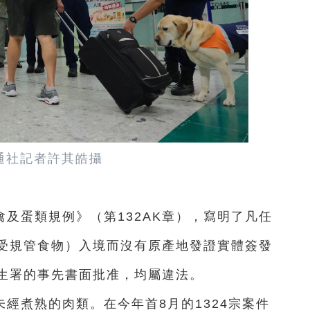
通社記者許其皓攝
及蛋類規例》（第132AK章），寫明了凡任
受規管食物）入境而沒有原產地發證實體簽發
生署的事先書面批准，均屬違法。
經煮熟的肉類。在今年首8月的1324宗案件