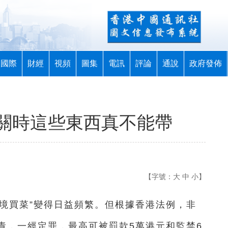
國際
財經
視頻
圖集
電訊
評論
通說
政府發佈
關時這些東西真不能帶
【字號：
大
中
小
】
境買菜”變得日益頻繁。但根據香港法例，非
責，一經定罪，最高可被罰款5萬港元和監禁6