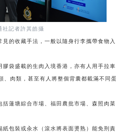
通社記者許其皓攝
常見的收藏手法，一般以隨身行李攜帶食物入
用膠袋盛載的生肉入境香港，亦有人用手拉車
類、肉類，甚至有人將整個背囊都載滿不同蛋
包括蓮塘綜合市場、福田農批市場、森照肉菜
錫紙包裝或汆水（滾水將表面燙熟）能免刑責