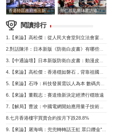
香港特區政府推出新一批銀色債券 每手1萬元保底息4.25厘
拜仁慕尼黑球星訪港 與球迷近距離互動
閱讀排行
1.【來論】高松傑：從人民大會堂到立法會宴會廳——香港管治新範式的完整拼圖
2.對話陳洋：日本新版《防衛白皮書》有哪些點值得警惕？
3.【中通論壇】日本新版防衛白皮書：動漫皮包藏不住軍國野心
4.【來論】高松傑：香港穩如磐石，背靠祖國才是真正的“終極護城河”
5.【來論】石琤：科技發展需以人為本 數碼共融不應讓長者放棄傳統生活方式
6.【來論】董觀志：賽道煥新決定經濟行穩致遠
7.【解局】曹波：中國電網開始應用量子技術，以後會不再停電嗎？
8.七月香港樓宇買賣合約按月下跌28.8%
9.【來論】屠海鳴：兜兜轉轉話王虹 眾口鑠金“一邊倒”