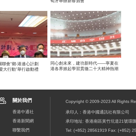
萄牙舉辦新春酒會
同心創未來，建功新時代——寧夏在
聯會“鄉‧港連心計劃
港各界掀起學習貫徹二十大精神熱潮
關愛大行動”舉行啟動禮
關於我們
Copyright © 2009-2023 All R
香港中通社
承印人：香港中國通訊社有限公司
香港新聞網
承印地址: 香港南區黃竹坑道21號環匯
聯繫我們
Tel: (+852) 28561919 Fax: (+852) 