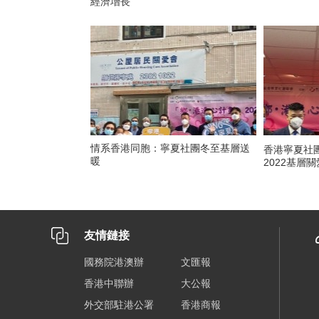
經濟增長
情系香港同胞：寧夏社團冬至基層送
香港寧夏社團
暖
2022基層
友情鏈接
國務院港澳辦
文匯報
香港中聯辦
大公報
外交部駐港公署
香港商報