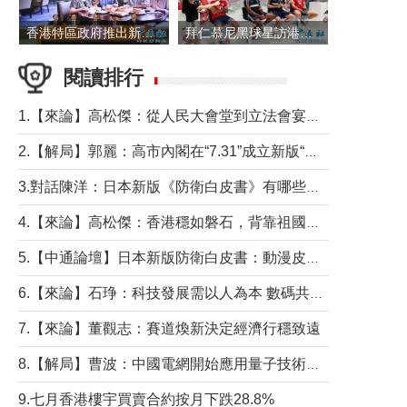
香港特區政府推出新一批銀色債券 每手1萬元保底息4.25厘
拜仁慕尼黑球星訪港 與球迷近距離互動
閱讀排行
1.【來論】高松傑：從人民大會堂到立法會宴會廳——香港管治新範式的完整拼圖
2.【解局】郭麗：高市內閣在“7.31”成立新版“特高課”意欲何為？
3.對話陳洋：日本新版《防衛白皮書》有哪些點值得警惕？
4.【來論】高松傑：香港穩如磐石，背靠祖國才是真正的“終極護城河”
5.【中通論壇】日本新版防衛白皮書：動漫皮包藏不住軍國野心
6.【來論】石琤：科技發展需以人為本 數碼共融不應讓長者放棄傳統生活方式
7.【來論】董觀志：賽道煥新決定經濟行穩致遠
8.【解局】曹波：中國電網開始應用量子技術，以後會不再停電嗎？
9.七月香港樓宇買賣合約按月下跌28.8%