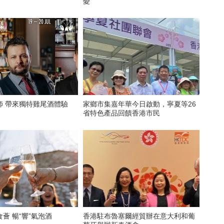
憂
師 帶來獨特雞尾酒體驗
家鄉市集嘉年華今日啟動，寧夏等26
省特色產品回饋香港市民
薈 暢“響”氣泡酒
香港駐布魯塞爾經貿辦在意大利和葡