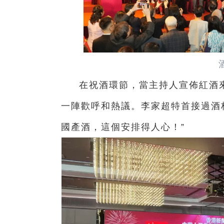
在祝酒環節，當主持人宣佈紅酒
一陣歡呼和熱議。李家超特首接過酒杯
國產酒，這個安排得人心！”