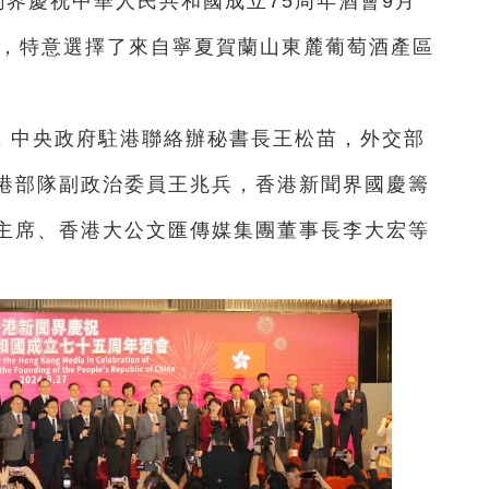
聞界慶祝中華人民共和國成立75周年酒會9月
會，特意選擇了來自寧夏賀蘭山東麓葡萄酒產區
，中央政府駐港聯絡辦秘書長王松苗，外交部
港部隊副政治委員王兆兵，香港新聞界國慶籌
主席、香港大公文匯傳媒集團董事長李大宏等