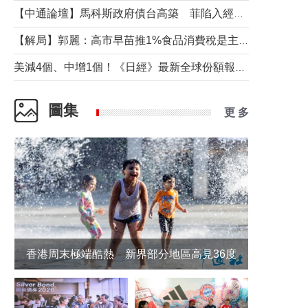
【中通論壇】馬科斯政府債台高築 菲陷入經濟困境與南海對抗惡循環？
【解局】郭麗：高市早苗推1%食品消費稅是主動作為還是被迫“飲鴆止渴”
美減4個、中增1個！《日經》最新全球份額報告透露了什麼？
圖集
更 多
香港周末極端酷熱 新界部分地區高見36度