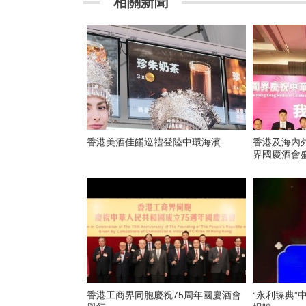
相關新聞
香港美酒佳餚巡禮登陸中環海濱
香港及海內
界國慶酒會
香港工商界同胞慶祝75周年國慶酒會
“永利臻典”