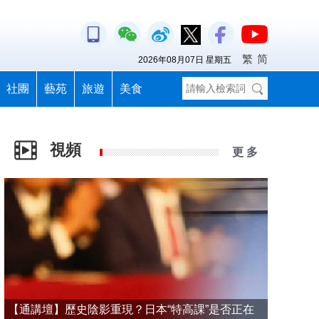
繁
简
2026年08月07日 星期五
社團
藝苑
旅遊
美食
視頻
更 多
【通講壇】歷史陰影重現？日本“特高課”是否正在