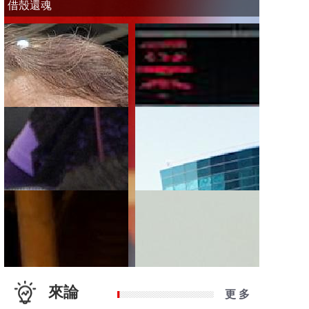
借殼還魂
來論
更 多