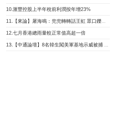
10.滙豐控股上半年稅前利潤按年增23%
11.【來論】屠海鳴：兜兜轉轉話王虹 眾口鑠金“一邊倒”
12.七月香港總雨量較正常值高超一倍
13.【中通論壇】8名韓生闖美軍基地示威被捕 韓國年輕人反美情緒從何而來？