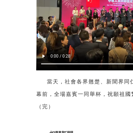
當天，社會各界翹楚、新聞界同仁
幕前，全場嘉賓一同舉杯，祝願祖國
（完）