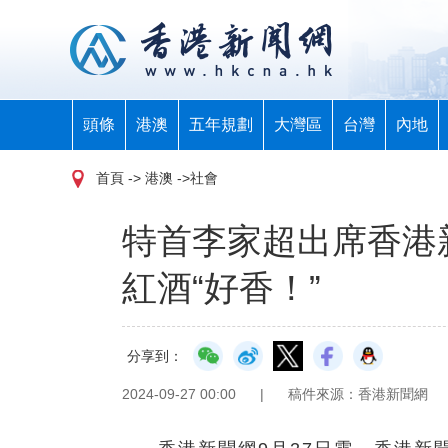
頭條
港澳
五年規劃
大灣區
台灣
內地
首頁
-> 港澳 ->社會
特首李家超出席香港
紅酒“好香！”
分享到：
2024-09-27 00:00
|
稿件來源：香港新聞網