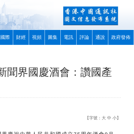
國際
財經
視頻
圖集
電訊
評論
通說
政府發佈
新聞界國慶酒會：讚國產
【字號：
大
中
小
】