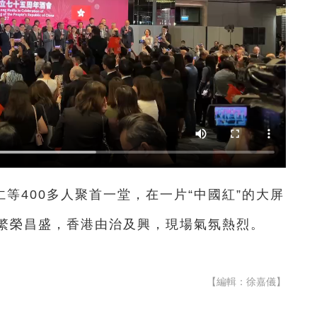
等400多人聚首一堂，在一片“中國紅”的大屏
繁榮昌盛，香港由治及興，現場氣氛熱烈。
【編輯：徐嘉儀】