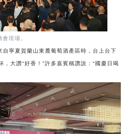
酒會現場。
來自寧夏賀蘭山東麓葡萄酒產區時，台上台下
，大讚“好香！”許多嘉賓稱讚說：“國慶日喝