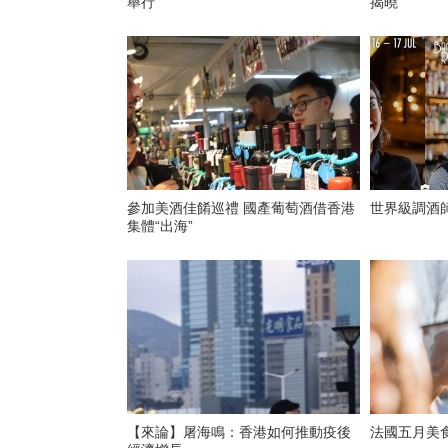
舉行
揭曉
參加美酒佳餚巡禮 國產葡萄酒借香港
世界級調酒
集體“出海”
【來論】屠海鳴：香港如何推動疫後
法國五月美食