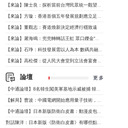
【來論】陳士良：探析當前台灣民眾統一觀望心態的深層成因
【來論】方璇：香港首個五年發展規劃應立足民生務實前行
【來論】董觀志：賽道煥新決定經濟行穩致遠
【來論】屠海鳴：兜兜轉轉話王虹 眾口鑠金“一邊倒”
【來論】石琤：科技發展需以人為本 數碼共融不應讓長者放棄傳統生活方式
【來論】高松傑：從人民大會堂到立法會宴會廳——香港管治新範式的完整拼圖
論壇
更 多
【中通論壇】8名韓生闖美軍基地示威被捕 韓國年輕人反美情緒從何而來？
【解局】曹波：中國電網開始應用量子技術，以後會不再停電嗎？
【中通論壇】日本新版防衛白皮書：動漫皮包藏不住軍國野心
對話陳洋：日本新版《防衛白皮書》有哪些點值得警惕？