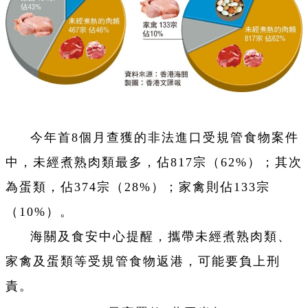
今年首8個月查獲的非法進口受規管食物案件
中，未經煮熟肉類最多，佔817宗（62%）；其次
為蛋類，佔374宗（28%）；家禽則佔133宗
（10%）。
海關及食安中心提醒，攜帶未經煮熟肉類、
家禽及蛋類等受規管食物返港，可能要負上刑
責。