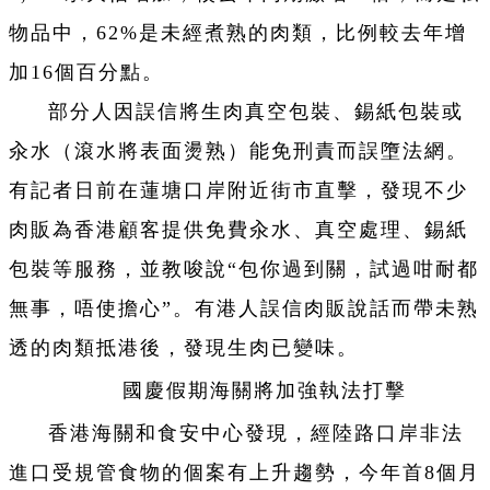
物品中，62%是未經煮熟的肉類，比例較去年增
加16個百分點。
部分人因誤信將生肉真空包裝、錫紙包裝或
汆水（滾水將表面燙熟）能免刑責而誤墮法網。
有記者日前在蓮塘口岸附近街市直擊，發現不少
肉販為香港顧客提供免費汆水、真空處理、錫紙
包裝等服務，並教唆說“包你過到關，試過咁耐都
無事，唔使擔心”。有港人誤信肉販說話而帶未熟
透的肉類抵港後，發現生肉已變味。
國慶假期海關將加強執法打擊
香港海關和食安中心發現，經陸路口岸非法
進口受規管食物的個案有上升趨勢，今年首8個月