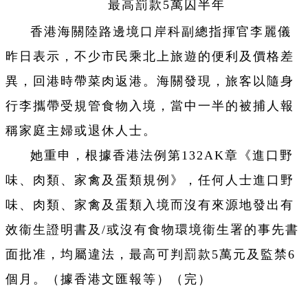
最高罰款5萬囚半年
香港海關陸路邊境口岸科副總指揮官李麗儀
昨日表示，不少市民乘北上旅遊的便利及價格差
異，回港時帶菜肉返港。海關發現，旅客以隨身
行李攜帶受規管食物入境，當中一半的被捕人報
稱家庭主婦或退休人士。
她重申，根據香港法例第132AK章《進口野
味、肉類、家禽及蛋類規例》，任何人士進口野
味、肉類、家禽及蛋類入境而沒有來源地發出有
效衞生證明書及/或沒有食物環境衞生署的事先書
面批准，均屬違法，最高可判罰款5萬元及監禁6
個月。（據香港文匯報等）（完）