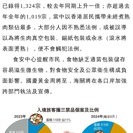
已錄得1,324宗，較去年同期上升一倍；亦超過去
年全年的1,019宗，當中以香港居民攜帶未經煮熟
肉類佔最多，大部分人因不熟悉法例，或被誤導
以為將生肉真空包裝、錫紙包裝或汆水（滾水將
表面燙熟），便不會觸犯法例。
食安中心提醒市民，食物缺乏適當包裝儲存
容易滋生微生物，對食物安全及公眾衞生構成負
面影響。國慶黃金周將至，海關將在各口岸加強
跨部門執法及宣傳。