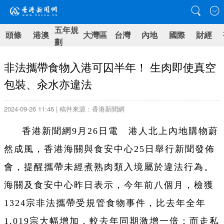
五年規
頭條
港澳
大灣區
台灣
內地
國際
財經
劃
非法攜帶食物入港可囚半年！ 生肉即使真空
包裝、汆水亦違法
2024-09-26 11:46 | 稿件來源：香港新聞網
香港新聞網9月26日電 港人北上內地購物蔚
然成風，香港海關與食安中心25日舉行新聞發佈
會，提醒攜帶未經煮熟肉類入境屬於違法行為。
海關及食安中心昨日表示，今年前八個月，檢獲
1324宗非法攜帶受規管食物事件，比去年全年
1,019宗大幅增加，較去年同期激增一倍；而走私