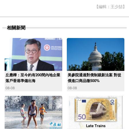
【編輯：王少喆】
相關新聞
丘應樺：至今約有200間內地企業
美參院通過對俄制裁新法案 對從
落戶香港準備出海
俄進口商品徵500%
08-08
08-08