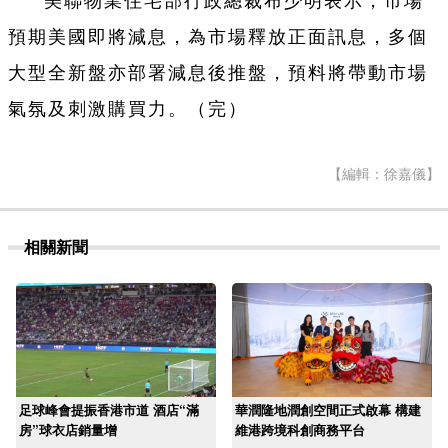
美聯物業住宅部行政總裁布少明表示，市場
預期美國即將減息，為市場釋放正面訊息，多個
大型全新盤亦部署減息後推盤，預料將帶動市場
氣氛及刺激購買力。（完）
【編輯：徐嘉儀】
相關新聞
足球峰會提振香港市道 酒店“滿
華潤隆地潤創空間正式啟幕 構建
房”球衣店銷量增
維港跨境科創商務平台