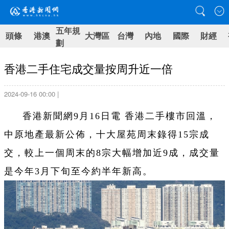
五年規
頭條
港澳
大灣區
台灣
內地
國際
財經
劃
香港二手住宅成交量按周升近一倍
2024-09-16 00:00 |
香港新聞網9月16日電 香港二手樓市回溫，
中原地產最新公佈，十大屋苑周末錄得15宗成
交，較上一個周末的8宗大幅增加近9成，成交量
是今年3月下旬至今約半年新高。