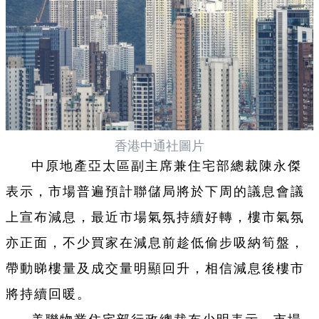
香港中通社圖片
中原地產亞太區副主席兼住宅部總裁陳永傑
表示，市場普遍預計聯儲局將於下周的議息會議
上宣布減息，最近市場氣氛持續好轉，樓市氣氛
亦正面，不少買家在減息前趁低偷步吸納筍盤，
帶動睇樓量及成交量明顯回升，相信減息後樓市
將持續回暖。