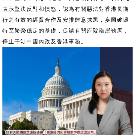
表示堅決反對和憤怒，認為有關惡法對香港長期
行之有效的經貿合作及安排肆意抹黑，妄圖破壞
特區繁榮穩定的基礎，促請有關府院臨崖勒馬，
停止干涉中國內政及香港事務。