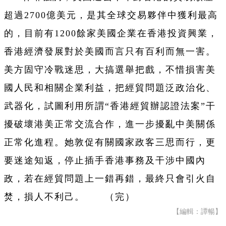
超過2700億美元，是其全球交易夥伴中獲利最高
的，目前有1200餘家美國企業在香港投資興業，
香港經濟發展對於美國而言只有百利而無一害。
美方固守冷戰迷思，大搞選舉把戲，不惜損害美
國人民和相關企業利益，把經貿問題泛政治化、
武器化，試圖利用所謂“香港經貿辦認證法案”干
擾破壞港美正常交流合作，進一步擾亂中美關係
正常化進程。她敦促有關國家政客三思而行，更
要迷途知返，停止插手香港事務及干涉中國內
政，若在經貿問題上一錯再錯，最終只會引火自
焚，損人不利己。 （完）
【編輯：譚暢】