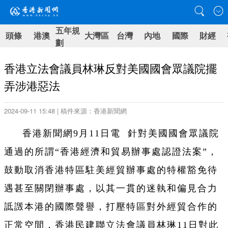
五年規
頭條
港澳
大灣區
台灣
內地
國際
財經
劃
香港立法會議員林琳反對美國國會眾議院擺
弄涉港惡法
2024-09-11 15:48 | 稿件來源：香港新聞網
香港新聞網9月11日電
針對美國國會眾議院
通過的所謂“香港經濟和貿易辦事處認證法案”，
鼓動取消香港特區駐美經貿辦事處的特權豁免待
遇甚至關閉辦事處，以其一貫的迷執和偏見合力
詆譭本港的國際聲譽，打壓特區對外經貿合作的
正常空間，香港民建聯立法會議員林琳11日對此