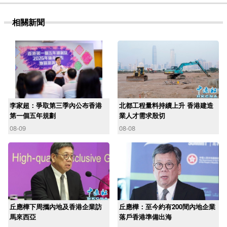
相關新聞
李家超：爭取第三季內公布香港
北都工程量料持續上升 香港建造
第一個五年規劃
業人才需求殷切
08-09
08-08
丘應樺下周攜內地及香港企業訪
丘應樺：至今約有200間內地企業
馬來西亞
落戶香港準備出海