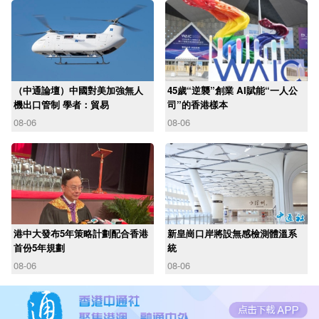
（中通論壇）中國對美加強無人
45歲“逆襲”創業 AI賦能“一人公
機出口管制 學者：貿易
司”的香港樣本
08-06
08-06
港中大發布5年策略計劃配合香港
新皇崗口岸將設無感檢測體溫系
首份5年規劃
統
08-06
08-06