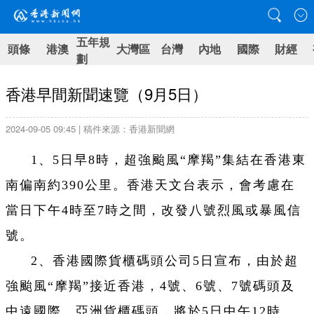
五年規
頭條
港澳
大灣區
台灣
內地
國際
財經
劃
香港早間新聞速覽（9月5日）
2024-09-05 09:45 | 稿件來源：香港新聞網
1、5日早8時，超強颱風“摩羯”集結在香港東
南偏南約390公里。香港天文台表示，會考慮在
當日下午4時至7時之間，改發八號烈風或暴風信
號。
2、香港國際貨櫃碼頭公司5日宣布，由於超
強颱風“摩羯”接近香港，4號、6號、7號碼頭及
中遠國際、亞洲貨櫃碼頭，將於5日中午12時