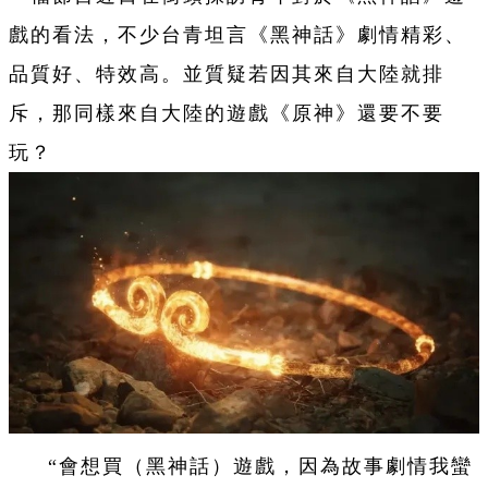
戲的看法，不少台青坦言《黑神話》劇情精彩、
品質好、特效高。並質疑若因其來自大陸就排
斥，那同樣來自大陸的遊戲《原神》還要不要
玩？
“會想買（黑神話）遊戲，因為故事劇情我蠻