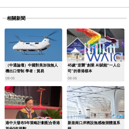
相關新聞
（中通論壇）中國對美加強無人
45歲“逆襲”創業 AI賦能“一人公
機出口管制 學者：貿易
司”的香港樣本
08-06
08-06
港中大發布5年策略計劃配合香港
新皇崗口岸將設無感檢測體溫系
首份5年規劃
統