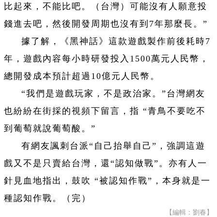
比起來，不能比吧。（台灣）可能沒有人願意投
錢進去吧，然後開發周期也沒有到7年那麼長。”
據了解，《黑神話》這款遊戲製作前後耗時7
年，遊戲內容每小時研發投入1500萬元人民幣，
總開發成本預計超過10億元人民幣。
“我們是遊戲玩家，不是政治家。”台灣網友
也紛紛在街採的視頻下留言，指 “青鳥不要吃不
到葡萄就說葡萄酸。
”
有網友諷刺台派“自己抬舉自己”，強調這遊
戲又不是只賣給台灣，還“認知做戰”。亦有人一
針見血地指出，鼓吹 “被認知作戰”，本身就是一
種認知作戰。（完）
【編輯：劉春】