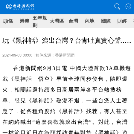
五年規
頭條
港澳
大灣區
台灣
內地
國際
財經
劃
玩《黑神話》滾出台灣？台青吐真實心聲......
2024-09-03 00:00 | 稿件來源：香港新聞網
香港新聞網9月3日電 中國大陸首款3A單機遊
戲《黑神話：悟空》早前全球同步發售，隨即爆
火，相關話題持續多日高居兩岸各平台熱搜榜
單。眼見《黑神話》熱潮不退，一些台派人士著
急了，從各種角度給《黑神話》找茬，有人甚至
在網絡喊出“這麼喜歡就滾出台灣”。對此，台灣
一檔節目近日在街頭採訪青年對於《黑神話》遊