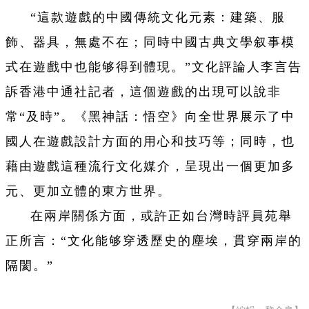
“這款
遊
戲的中國傳統文化元素：建築、服
飾、器具，無處不在；同時中國古典文學叙事模
式在
遊
戲中也能够得到體現。”文化評論人李言告
訴香港中通社記者，這個
遊
戲的出現可以說非
常“及時”。《黑神話：悟空》向全世界展示了中
國人在
遊
戲設計方面的用心和技巧等；同時，也
藉由
遊
戲這種流行文化媒介，呈現出一個更加多
元、更加立體的東方世界。
在兩岸關係方面，或許正如台灣時評員苑舉
正所言：“文化能够穿透歷史的塵埃，貫穿兩岸的
隔閡。”