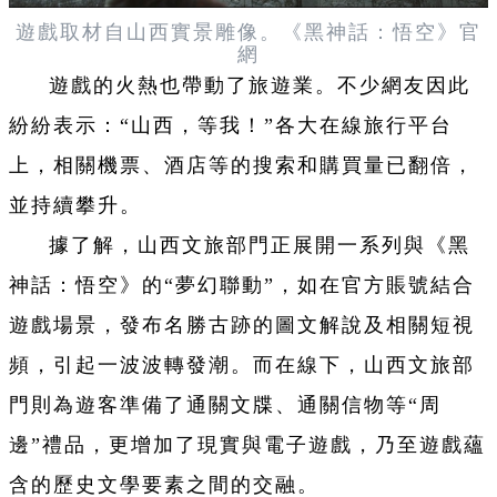
遊
戲取材自山西實景雕像。《黑神話：悟空》官
網
遊
戲的火熱也帶動了旅遊業。不少網友因此
紛紛表示：“山西，等我！”各大在線旅行平台
上，相關機票、酒店等的搜索和購買量已翻倍，
並持續攀升。
據了解，山西文旅部門正展開一系列與《黑
神話：悟空》的“夢幻聯動”，如在官方賬號結合
遊
戲場景，發布名勝古跡的圖文解說及相關短視
頻，引起一波波轉發潮。而在線下，山西文旅部
門則為遊客準備了通關文牒、通關信物等“周
邊”禮品，更增加了現實與電子
遊
戲，乃至
遊
戲蘊
含的歷史文學要素之間的交融。