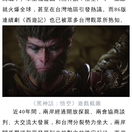
就火爆全球，甚至在台灣地區引發熱議。而86版
連續劇《西
遊
記》也已被眾多台灣觀眾所熟知。
《黑神話：悟空》
遊
戲截圖
近40年間，兩岸經過開放探親、兩會協商談
判、大交流大發展，和台灣分裂勢力坐大，兩岸