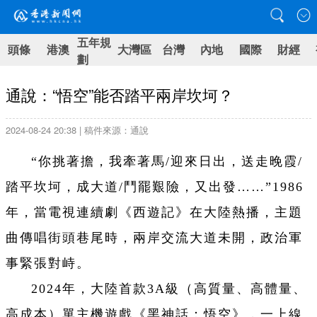
五年規
頭條
港澳
大灣區
台灣
內地
國際
財經
劃
通說：“悟空”能否踏平兩岸坎坷？
2024-08-24 20:38 | 稿件來源：通說
“你挑著擔，我牽著馬/迎來日出，送走晚霞/
踏平坎坷，成大道/鬥罷艱險，又出發……”1986
年，當電視連續劇《西遊記》在大陸熱播，主題
曲傳唱街頭巷尾時，兩岸交流大道未開，政治軍
事緊張對峙。
2024年，大陸首款3A級（高質量、高體量、
高成本）單主機
遊
戲《黑神話：悟空》，一上線