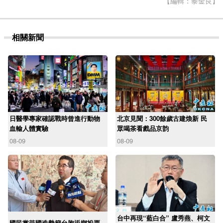
【編輯：黎金良】
相關新聞
日醫學專家確認戰時曾進行動物
北京見聞：300餘歲古建煥新 民
血輸人體實驗
眾喝茶看戲品京韵
08-09
08-09
台中再現“藍白合” 盧秀燕、柯文
國民黨菲國造勢籲台胞返鄉投票