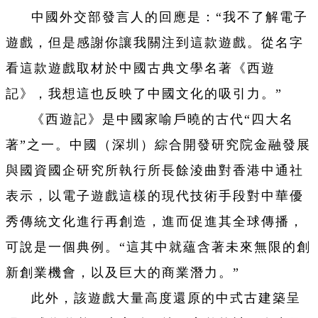
中國外交部發言人的回應是：“我不了解電子
遊
戲，但是感謝你讓我關注到這款
遊
戲。從名字
看這款
遊
戲取材於中國古典文學名著《西
遊
記》，我想這也反映了中國文化的吸引力。”
《西
遊
記》是中國家喻戶曉的古代“四大名
著”之一。中國（深圳）綜合開發研究院金融發展
與國資國企研究所執行所長餘淩曲對香港中通社
表示，以電子
遊
戲這樣的現代技術手段對中華優
秀傳統文化進行再創造，進而促進其全球傳播，
可說是一個典例。“這其中就蘊含著未來無限的創
新創業機會，以及巨大的商業潛力。”
此外，該
遊
戲大量高度還原的中式古建築呈