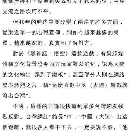
關係歷經和平發展到尖銳對立的跌宕起伏，兩岸
交流之路坎坷不平。
但40年的時序畢竟改變了兩岸的許多方面，
從渠道單一的心戰宣傳，到如今越來越多的民
眾，越來越深刻、真實地了解對方。
對於《黑神話：悟空》這款
遊
戲，有親綠媒
體稱文化背景恐令西方玩家難以消化，認為大陸
的文化輸出“踢到了鐵板”；甚至部分人則在網絡
發表激烈之言，稱“這麼喜歡中國（大陸）
遊
戲就
滾出台灣”。
不過，這樣的言論很快遭到眾多台灣網友強
烈反對。台灣網紅“館長”稱：“中國（大陸）出這
個
遊
戲，就很多人看不下去，一定要說不好。”他