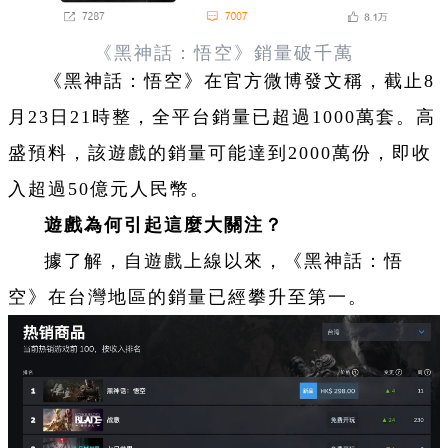
《黑神話：悟空》銷量破千萬
《黑神話：悟空》在官方微博發文稱，截止8
月23日21時整，全平台銷量已超過1000萬套。高
盛預料，該
遊
戲的銷量可能達到2000萬份，即收
入超過50億元人民幣。
遊
戲為何引起這麼大關注？
據了解，自
遊
戲上線以來，《黑神話：悟
空》在台灣地區的銷量已經攀升至第一。