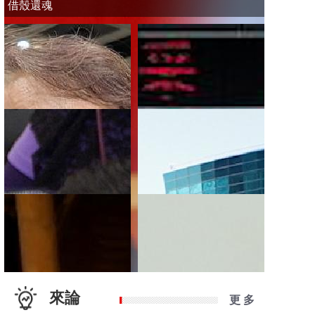
借殼還魂
來論
更 多