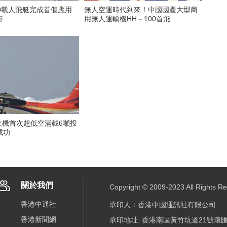
700載人飛艇完成首個應用
無人空運時代到來！中國國產大型商
行
用無人運輸機HH－100首飛
滅火機首次超低空滿載6噸投
成功
關於我們
Copyright © 2009-2023 All R
香港中通社
承印人：香港中國通訊社有限公司
香港新聞網
承印地址: 香港南區黃竹坑道21號環匯