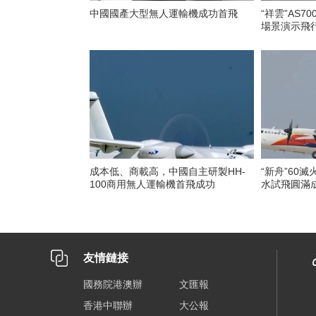
中國國產大型無人運輸機成功首飛
“祥雲”AS
場景演示飛
成本低、商載高，中國自主研製HH-
“新舟”60
100商用無人運輸機首飛成功
水試飛圓滿
友情鏈接
國務院港澳辦
文匯報
香港中聯辦
大公報