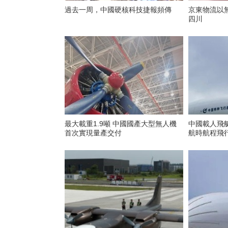
過去一周，中國硬核科技捷報頻傳
京東物流以
四川
最大載重1.9噸 中國國產大型無人機
中國載人飛艇
首次實現量產交付
航時航程飛