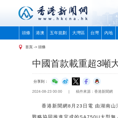
頭條
港澳
五年規劃
大灣區
台灣
內地
首頁
-> 頭條
中國首款載重超3噸
分享到：
2024-08-23 00:00
|
稿件來源：香港新聞網
香港新聞網8月23日電 由湖南
戰略協同推進完成的SA750U大型