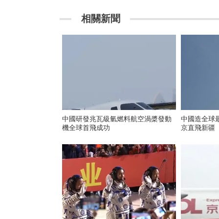
相關新聞
中國研發兆瓦級氫燃料航空渦槳發動
中國造全球
機全球首飛成功
京直飛新疆