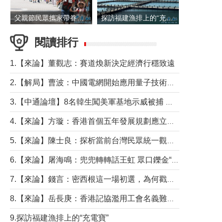
父親節民眾攜家帶眷出遊
探訪福建漁排上的“充電寶”
閱讀排行
1.【來論】董觀志：賽道煥新決定經濟行穩致遠
2.【解局】曹波：中國電網開始應用量子技術，以後會不再停電嗎？
3.【中通論壇】8名韓生闖美軍基地示威被捕 韓國年輕人反美情緒從何而來？
4.【來論】方璇：香港首個五年發展規劃應立足民生務實前行
5.【來論】陳士良：探析當前台灣民眾統一觀望心態的深層成因
6.【來論】屠海鳴：兜兜轉轉話王虹 眾口鑠金“一邊倒”
7.【來論】錢言：密西根這一場初選，為何戳中了兩黨最痛的神經？
8.【來論】岳長庚：香港記協濫用工會名義難逃法律制裁
9.探訪福建漁排上的“充電寶”