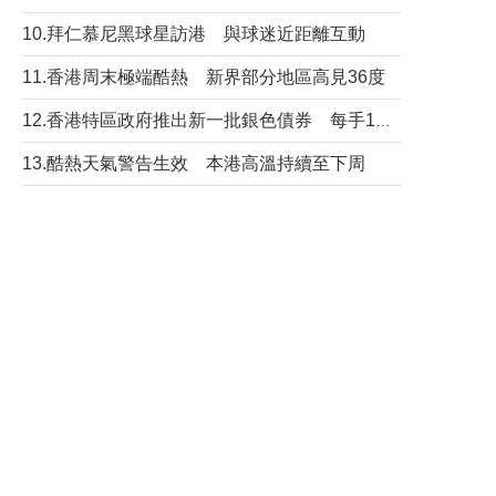
10.拜仁慕尼黑球星訪港 與球迷近距離互動
11.香港周末極端酷熱 新界部分地區高見36度
12.香港特區政府推出新一批銀色債券 每手1萬元保底息4.25厘
13.酷熱天氣警告生效 本港高溫持續至下周