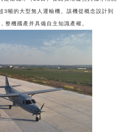
超3噸的大型無人運輸機。該機從概念設計到
月，整機國產并具備自主知識產權。