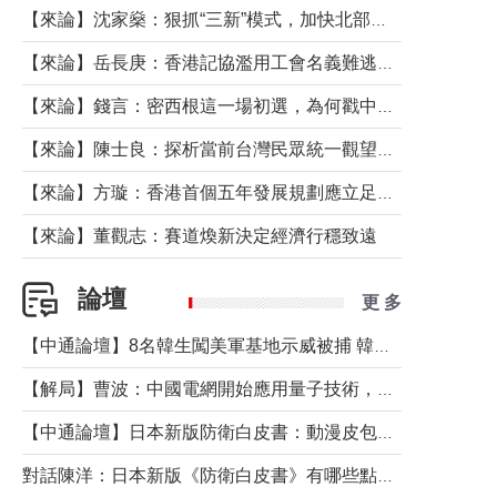
【來論】沈家燊：狠抓“三新”模式，加快北部都會區建設
【來論】岳長庚：香港記協濫用工會名義難逃法律制裁
【來論】錢言：密西根這一場初選，為何戳中了兩黨最痛的神經？
【來論】陳士良：探析當前台灣民眾統一觀望心態的深層成因
【來論】方璇：香港首個五年發展規劃應立足民生務實前行
【來論】董觀志：賽道煥新決定經濟行穩致遠
論壇
更 多
【中通論壇】8名韓生闖美軍基地示威被捕 韓國年輕人反美情緒從何而來？
【解局】曹波：中國電網開始應用量子技術，以後會不再停電嗎？
【中通論壇】日本新版防衛白皮書：動漫皮包藏不住軍國野心
對話陳洋：日本新版《防衛白皮書》有哪些點值得警惕？