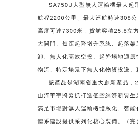
SA750U大型無人運輸機最大起
航程2200公里、最大巡航時速308
高度可達7300米，貨艙容積25.
大開門、短距起降增升系統、起落架
卸、無人化高效空投、起降場地適應
物流、特定場景下無人化物資投送、
該產品是湖南省重大創新產品，2
山河華宇將緊抓打造低空經濟新質生
滿足市場對無人運輸機體系化、智能
體系建設提供系列化核心裝備。（完