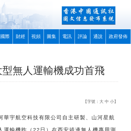
國際
財經
視頻
圖集
電訊
評論
通說
政府發佈
大型無人運輸機成功首飛
【字號：
大
中
小
】
山河華宇航空科技有限公司自主研製、山河星航
無人運輸機昨（
22日）
在西安靖邊無人機專用測