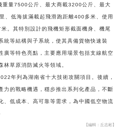
飛重量7500公斤、最大商載3200公斤、最大
公里、低海拔滿載起飛滑跑距離400多米、使用
8立方米。其特別設計的飛機矩形截面機身、機尾
系統等結構與子系統，使其具備貨物快速裝
性廣等特色亮點，主要應用場景包括支線航空
森林草原消防滅火等領域。
022年列為湖南省十大技術攻關項目。後續，
產力的戰略機遇，穩步推出系列化產品，不斷
化、低成本、高可靠等需求，為中國低空物流
）
【編輯：丘志彬】