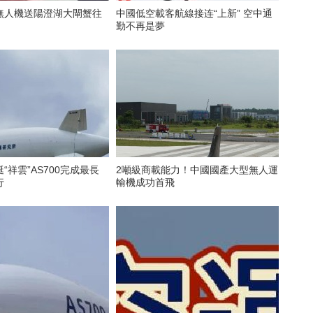
無人機送陽澄湖大閘蟹往
中國低空載客航線接连“上新” 空中通
勤不再是夢
“祥雲”AS700完成最長
2噸級商載能力！中國國產大型無人運
行
輸機成功首飛