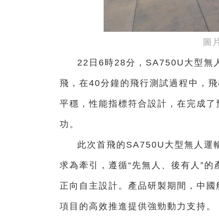
圖
22日6時28分，SA750U大
飛，在40分鐘的飛行測試過程中，
平穩，性能指標符合設計，在完成了
功。
此次首飛的SA750U大型無人
求為牽引，遵循“先無人、後有人”
正向自主設計。產品研製期間，中國
項目的高效推進提供強勁動力支持。