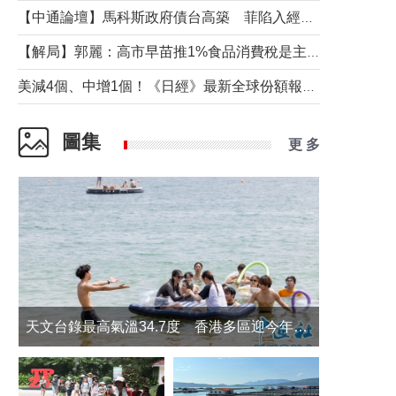
【中通論壇】馬科斯政府債台高築 菲陷入經濟困境與南海對抗惡循環？
【解局】郭麗：高市早苗推1%食品消費稅是主動作為還是被迫“飲鴆止渴”
美減4個、中增1個！《日經》最新全球份額報告透露了什麼？
圖集
更 多
天文台錄最高氣溫34.7度 香港多區迎今年最熱一天