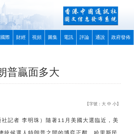
國際
財經
視頻
圖集
電訊
評論
通說
政府發佈
朗普贏面多大
【字號：
大
中
小
】
通社記者 李明珠
）
隨著11月美國大選臨近，美
總統候選人特朗普之間的博弈正酣。哈里斯民