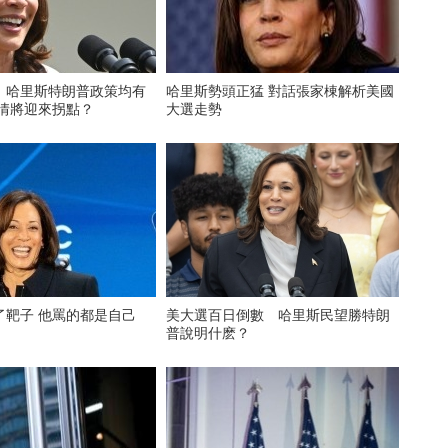
）哈里斯特朗普政策均有
哈里斯勢頭正猛 對話張家棟解析美國
選情將迎來拐點？
大選走勢
了靶子 他罵的都是自己
美大選百日倒數 哈里斯民望勝特朗
普說明什麽？