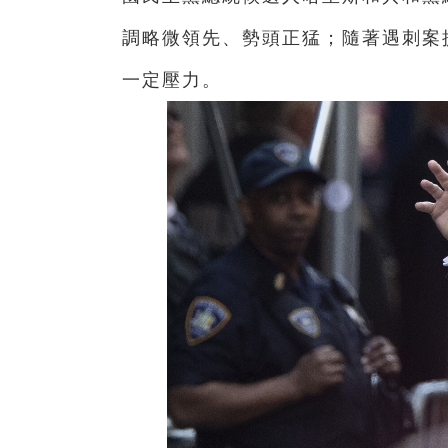
調略微領先、勢頭正猛；隨著遇刺案
一定壓力。