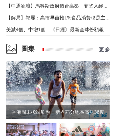
【中通論壇】馬科斯政府債台高築 菲陷入經濟困境與南海對抗惡循環？
【解局】郭麗：高市早苗推1%食品消費稅是主動作為還是被迫“飲鴆止渴”
美減4個、中增1個！《日經》最新全球份額報告透露了什麼？
圖集
更 多
香港周末極端酷熱 新界部分地區高見36度