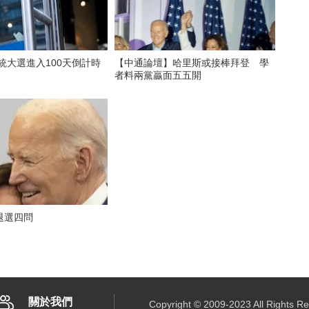
總統大選進入100天倒計時
【中通論壇】哈里斯或接棒拜登 學
者料兩黨贏面五五開
退選四問
關於我們
Copyright © 2009-2023 All R