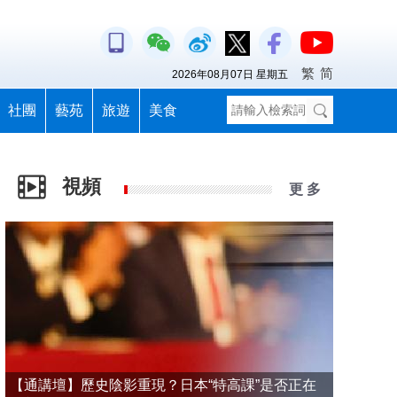
繁
简
2026年08月07日 星期五
社團
藝苑
旅遊
美食
視頻
更 多
【通講壇】歷史陰影重現？日本“特高課”是否正在