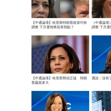
【中通論壇】哈里斯特朗普政策均有
（中通論壇
調整 下月選情將迎來拐點？
調整 下月
【中通論壇】哈里斯勢頭正猛 特朗
通說：沒有
普贏面多大