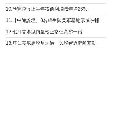
10.滙豐控股上半年稅前利潤按年增23%
11.【中通論壇】8名韓生闖美軍基地示威被捕 韓國年輕人反美情緒從何而來？
12.七月香港總雨量較正常值高超一倍
13.拜仁慕尼黑球星訪港 與球迷近距離互動