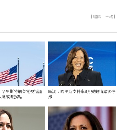
【編輯：王瑤】
】哈里斯特朗普電視辯論
民調：哈里斯支持率8月樂觀情緒後停
大選或迎拐點
滯