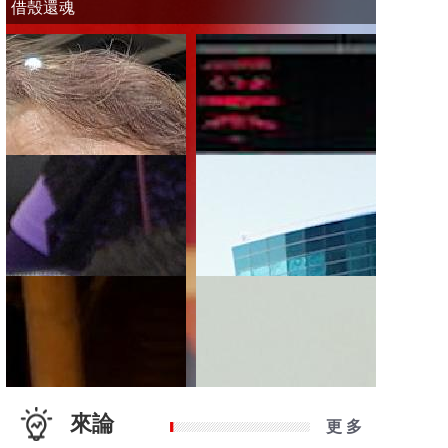
借殼還魂
來論
更 多