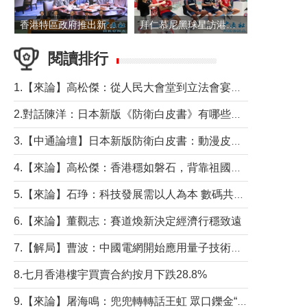
香港特區政府推出新一批銀色債券 每手1萬元保底息4.25厘
拜仁慕尼黑球星訪港 與球迷近距離互動
閱讀排行
1.【來論】高松傑：從人民大會堂到立法會宴會廳——香港管治新範式的完整拼圖
2.對話陳洋：日本新版《防衛白皮書》有哪些點值得警惕？
3.【中通論壇】日本新版防衛白皮書：動漫皮包藏不住軍國野心
4.【來論】高松傑：香港穩如磐石，背靠祖國才是真正的“終極護城河”
5.【來論】石琤：科技發展需以人為本 數碼共融不應讓長者放棄傳統生活方式
6.【來論】董觀志：賽道煥新決定經濟行穩致遠
7.【解局】曹波：中國電網開始應用量子技術，以後會不再停電嗎？
8.七月香港樓宇買賣合約按月下跌28.8%
9.【來論】屠海鳴：兜兜轉轉話王虹 眾口鑠金“一邊倒”