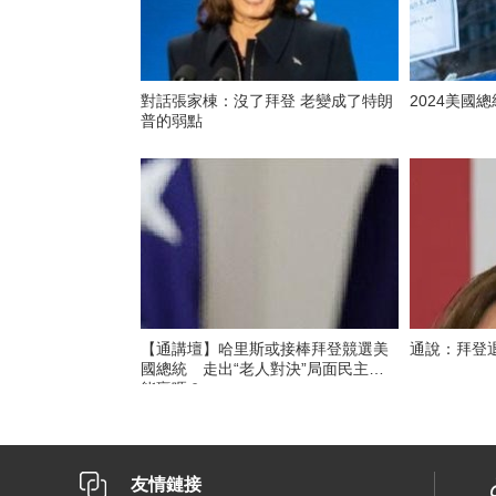
對話張家棟：沒了拜登 老變成了特朗
2024美國
普的弱點
【通講壇】哈里斯或接棒拜登競選美
通說：拜登
國總統 走出“老人對決”局面民主黨
能贏嗎？
友情鏈接