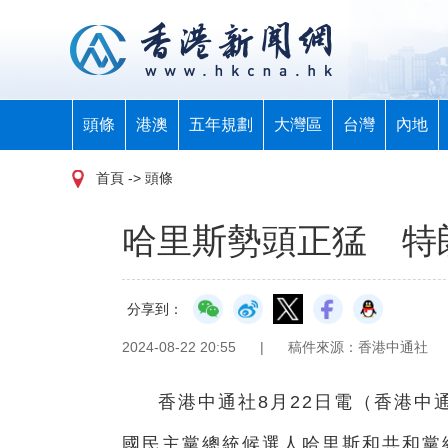
頭條
港澳
五年規劃
大灣區
台灣
內地
首頁
-> 頭條
哈里斯勢頭正猛 特
分享到：
2024-08-22 20:55
|
稿件來源：香港中通社
香港中通社8月22日電（
香港中
國民主黨總統候選人哈里斯和共和黨