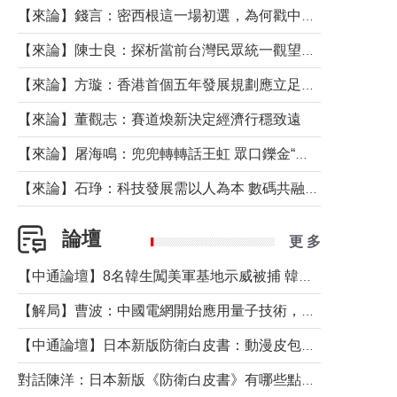
【來論】錢言：密西根這一場初選，為何戳中了兩黨最痛的神經？
【來論】陳士良：探析當前台灣民眾統一觀望心態的深層成因
【來論】方璇：香港首個五年發展規劃應立足民生務實前行
【來論】董觀志：賽道煥新決定經濟行穩致遠
【來論】屠海鳴：兜兜轉轉話王虹 眾口鑠金“一邊倒”
【來論】石琤：科技發展需以人為本 數碼共融不應讓長者放棄傳統生活方式
論壇
更 多
【中通論壇】8名韓生闖美軍基地示威被捕 韓國年輕人反美情緒從何而來？
【解局】曹波：中國電網開始應用量子技術，以後會不再停電嗎？
【中通論壇】日本新版防衛白皮書：動漫皮包藏不住軍國野心
對話陳洋：日本新版《防衛白皮書》有哪些點值得警惕？