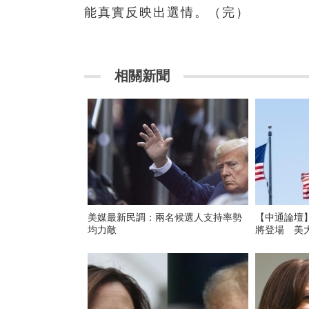
能真實反映出選情。（完）
相關新聞
美媒最新民調：兩名候選人支持率勢
【中通論壇
均力敵
將登場 美