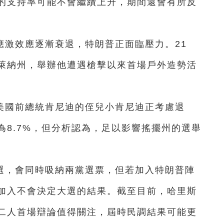
的支持率可能不會繼續上升，期間還會有所反
應激效應逐漸衰退，特朗普正面臨壓力。21
萊納州，舉辦他遭遇槍擊以來首場戶外造勢活
美國前總統肯尼迪的侄兒小肯尼迪正考慮退
為8.7%，但分析認為，足以影響搖擺州的選舉
選，會同時吸納兩黨選票，但若加入特朗普陣
加入不會決定大選的結果。截至目前，哈里斯
二人首場辯論值得關注，屆時民調結果可能更