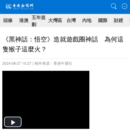
五年規
頭條
港澳
大灣區
台灣
內地
國際
財經
劃
《黑神話：悟空》造就遊戲圈神話 為何這
隻猴子這麼火？
2024-08-27 10:27 | 稿件來源：香港中通社
Play