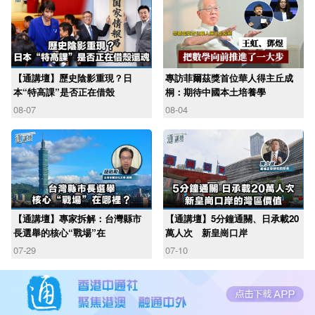
【通講壇】歷史陰影重現？日
專訪菲爾茲獎首位華人得主丘成
本“特高課”是否正在借殼
桐：期待中國本土培養學
08-07
08-04
【通講壇】專家拆解：台灣縣市
【通講壇】5分鐘通關、日承載20
長選舉的核心“戰場”在
萬人次 新皇崗口岸
07-29
07-10