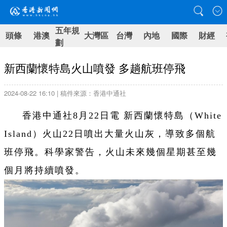
五年規
頭條
港澳
大灣區
台灣
內地
國際
財經
劃
新西蘭懷特島火山噴發 多趟航班停飛
2024-08-22 16:10 | 稿件來源：香港中通社
香港中通社8月22日電 新西蘭懷特島（White
Island）火山22日噴出大量火山灰，導致多個航
班停飛。科學家警告，火山未來幾個星期甚至幾
個月將持續噴發。