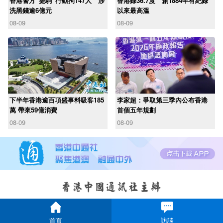
香港警方“捷駒”行動拘147人 涉
香港錄36.7度 創1884年有紀錄
洗黑錢逾6億元
以來最高溫
08-09
08-09
下半年香港逾百項盛事料吸客185
李家超：爭取第三季內公布香港
萬 帶來59億消費
首個五年規劃
08-09
08-09
首頁
訪談