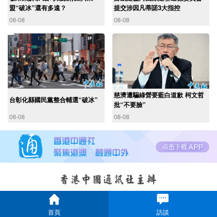
盟“破冰”還有多遠？
提交涉因凡蒂諾3大指控
08-08
08-08
慈濟遭騙綠營要藍白道歉 柯文哲
台彰化縣國民黨整合輔選“破冰”
批“不要臉”
08-08
08-08
首頁
訪談