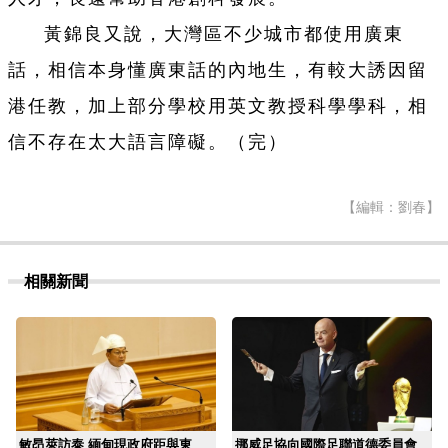
黃錦良又說，大灣區不少城市都使用廣東
話，相信本身懂廣東話的內地生，有較大誘因留
港任教，加上部分學校用英文教授科學學科，相
信不存在太大語言障礙。（完）
【編輯：劉春】
相關新聞
敏昂萊訪泰 緬甸現政府距與東
挪威足協向國際足聯道德委員會