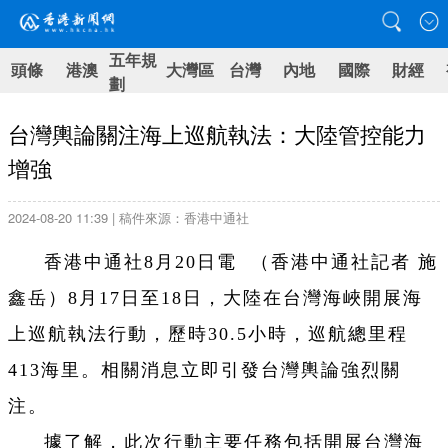
五年規
頭條
港澳
大灣區
台灣
內地
國際
財經
劃
台灣輿論關注海上巡航執法：大陸管控能力
增強
2024-08-20 11:39 | 稿件來源：香港中通社
香港中通社8月20日電 （
香港中通社記者 施
鑫岳
）
8月17日至18日，大陸在台灣海峽開展海
上巡航執法行動，歷時30.5小時，巡航總里程
413海里。相關消息立即引發台灣輿論強烈關
注。
據了解，此次行動主要任務包括開展台灣海