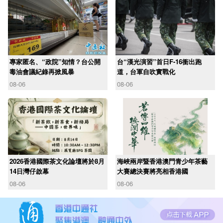
專家匿名、“政院”知情？台公開
台“漢光演習”首日F-16衝出跑
毒油會議紀錄再掀風暴
道，台軍自吹實戰化
08-06
08-06
2026香港國際茶文化論壇將於8月
海峽兩岸暨香港澳門青少年茶藝
14日灣仔啟幕
大賽總決賽將亮相香港國
08-06
08-06