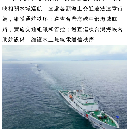
峽相關水域巡航，查處各類海上交通違法違章行
為，維護通航秩序；巡查台灣海峽中部海域航
路，實施交通組織和管控；巡查巡檢台灣海峽內
助航設備，維護水上無線電通信秩序。