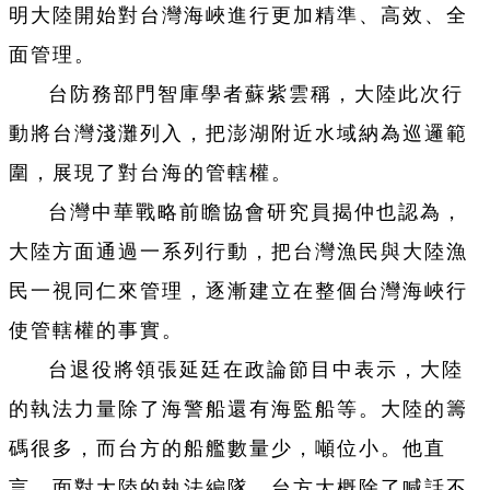
明大陸開始對台灣海峽進行更加精準、高效、全
面管理。
台防務部門智庫學者蘇紫雲稱，大陸此次行
動將台灣淺灘列入，把澎湖附近水域納為巡邏範
圍，展現了對台海的管轄權。
台灣中華戰略前瞻協會研究員揭仲也認為，
大陸方面通過一系列行動，把台灣漁民與大陸漁
民一視同仁來管理，逐漸建立在整個台灣海峽行
使管轄權的事實。
台退役將領張延廷在政論節目中表示，大陸
的執法力量除了海警船還有海監船等。大陸的籌
碼很多，而台方的船艦數量少，噸位小。他直
言，面對大陸的執法編隊，台方大概除了喊話不