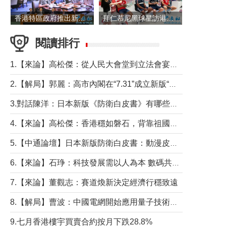
香港特區政府推出新一批銀色債券 每手1萬元保底息4.25厘
拜仁慕尼黑球星訪港 與球迷近距離互動
閱讀排行
1.【來論】高松傑：從人民大會堂到立法會宴會廳——香港管治新範式的完整拼圖
2.【解局】郭麗：高市內閣在“7.31”成立新版“特高課”意欲何為？
3.對話陳洋：日本新版《防衛白皮書》有哪些點值得警惕？
4.【來論】高松傑：香港穩如磐石，背靠祖國才是真正的“終極護城河”
5.【中通論壇】日本新版防衛白皮書：動漫皮包藏不住軍國野心
6.【來論】石琤：科技發展需以人為本 數碼共融不應讓長者放棄傳統生活方式
7.【來論】董觀志：賽道煥新決定經濟行穩致遠
8.【解局】曹波：中國電網開始應用量子技術，以後會不再停電嗎？
9.七月香港樓宇買賣合約按月下跌28.8%