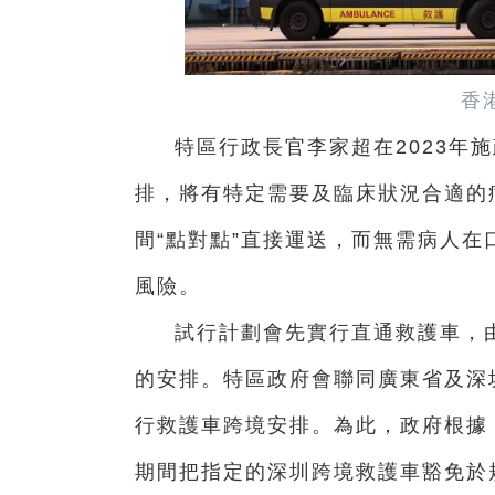
香
特區行政長官李家超在2023年
排，將有特定需要及臨床狀況合適的
間“點對點”直接運送，而無需病人
風險。
試行計劃會先實行直通救護車，
的安排。特區政府會聯同廣東省及深
行救護車跨境安排。為此，政府根據
期間把指定的深圳跨境救護車豁免於