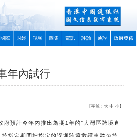
國際
財經
視頻
圖集
電訊
評論
通說
政府發佈
車年內試行
【字號：
大
中
小
】
區政府預計今年內推出為期1年的“大灣區跨境直
報，於指定期間把指定的深圳跨境救護車豁免於