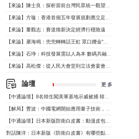
【來論】陳士良：探析當前台灣民眾統一觀望心態的深層成因
【來論】方璇：香港首個五年發展規劃應立足民生務實前行
【來論】董觀志：賽道煥新決定經濟行穩致遠
【來論】屠海鳴：兜兜轉轉話王虹 眾口鑠金“一邊倒”
【來論】石琤：科技發展需以人為本 數碼共融不應讓長者放棄傳統生活方式
【來論】高松傑：從人民大會堂到立法會宴會廳——香港管治新範式的完整拼圖
論壇
更 多
【中通論壇】8名韓生闖美軍基地示威被捕 韓國年輕人反美情緒從何而來？
【解局】曹波：中國電網開始應用量子技術，以後會不再停電嗎？
【中通論壇】日本新版防衛白皮書：動漫皮包藏不住軍國野心
對話陳洋：日本新版《防衛白皮書》有哪些點值得警惕？