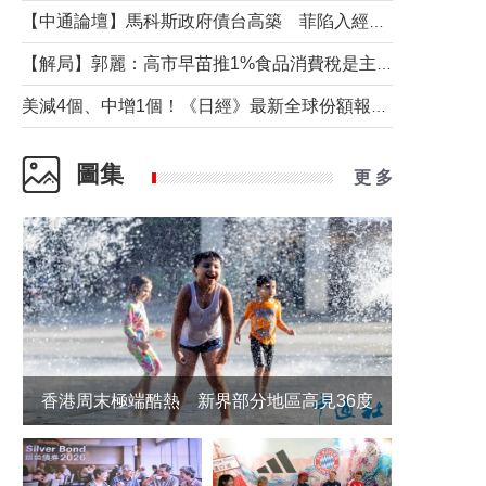
【中通論壇】馬科斯政府債台高築 菲陷入經濟困境與南海對抗惡循環？
【解局】郭麗：高市早苗推1%食品消費稅是主動作為還是被迫“飲鴆止渴”
美減4個、中增1個！《日經》最新全球份額報告透露了什麼？
圖集
更 多
香港周末極端酷熱 新界部分地區高見36度