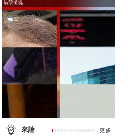
借殼還魂
來論
更 多