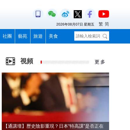
繁
简
2026年08月07日 星期五
社團
藝苑
旅遊
美食
視頻
更 多
【通講壇】歷史陰影重現？日本“特高課”是否正在