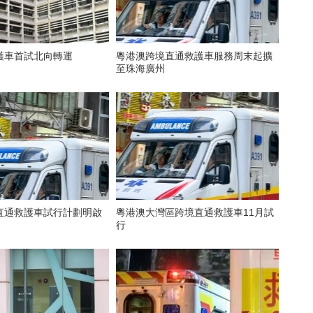
護車首試北向轉運
粵港澳跨境直通救護車服務周末起擴
至珠海廣州
直通救護車試行計劃明啟
粵港澳大灣區跨境直通救護車11月試
行