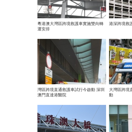
粵港澳大灣區跨境救護車實施雙向轉
港深跨境救
運安排
灣區跨境直通救護車試行今啟動 深圳
大灣區跨境
澳門直達港醫院
動