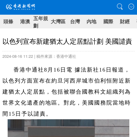
五年規
頭條
港澳
大灣區
台灣
內地
國際
財經
劃
以色列宣布新建猶太人定居點計劃 美國譴責
2024-08-16 11:22 | 稿件來源：香港中通社
香港中通社8月16日電 據法新社16日報道，
以色列方面宣布在約旦河西岸城市伯利恒附近新
建猶太人定居點，包括被聯合國教科文組織列為
世界文化遺產的地區。對此，美國國務院當地時
間15日予以譴責。