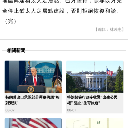
地區興建猶太人定居點。巴方堅持，除非以方完
全停止猶太人定居點建設，否則拒絕恢復和談。
（完）
【編輯：林曉惠】
相關新聞
特朗普改口承認部分彈藥供應“相
特朗普簽行政令收緊“出生公民
對緊張”
權” 遏止“生育旅遊”
08-07
08-07