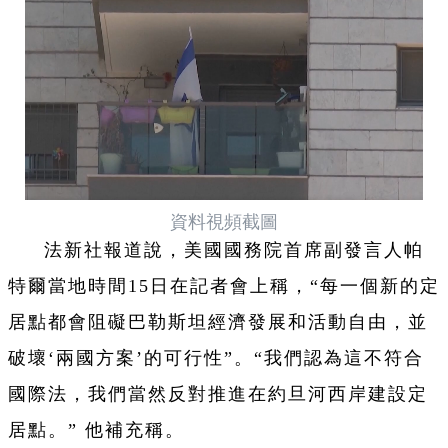
資料視頻截圖
法新社報道說，美國國務院首席副發言人帕
特爾當地時間15日在記者會上稱，“每一個新的定
居點都會阻礙巴勒斯坦經濟發展和活動自由，並
破壞‘兩國方案’的可行性”。“我們認為這不符合
國際法，我們當然反對推進在約旦河西岸建設定
居點。” 他補充稱。