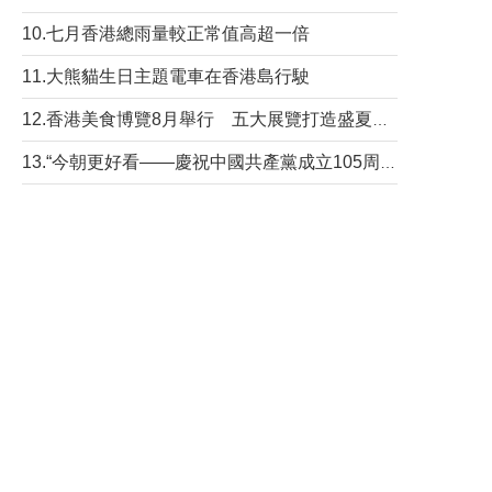
10.七月香港總雨量較正常值高超一倍
11.大熊貓生日主題電車在香港島行駛
12.香港美食博覽8月舉行 五大展覽打造盛夏嘉年華
13.“今朝更好看——慶祝中國共產黨成立105周年名家作品展”6日起舉行