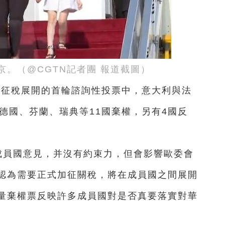
京。（@CGTN記者團 報道截圖
）
車征稅展開的首輪諮詢性投票中，意大利與法
德國、芬蘭、瑞典等11國棄權，另有4國反
成員國意見，并沒有約束力，但會影響歐委會
認為需要正式加征關稅，將在成員國之間展開
量棄權票反映許多成員國對是否真要落實對華