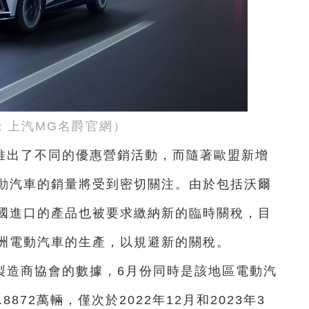
：上汽MG名爵官網）
推出了不同的優惠營銷活動，而隨著歐盟新增
動汽車的銷量將受到密切關注。由於包括沃爾
國進口的產品也被要求繳納新的臨時關稅，目
洲電動汽車的生產，以規避新的關稅。
製造商協會的數據，6月份同時是該地區電動汽
872萬輛，僅次於2022年12月和2023年3