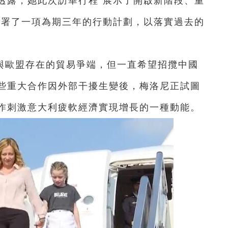
透露，她此次訪華行程“展示了開啟新階段、重
簽署了一項為期三年的行動計劃，以落實過去的
與歐盟存在的貿易爭端，但一直希望招攬中國
些重大合作因外部干擾生變後，梅洛尼正試圖
作刺激意大利疲軟經濟實現增長的一種動能。