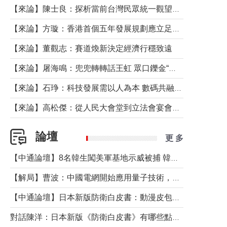
【來論】陳士良：探析當前台灣民眾統一觀望心態的深層成因
【來論】方璇：香港首個五年發展規劃應立足民生務實前行
【來論】董觀志：賽道煥新決定經濟行穩致遠
【來論】屠海鳴：兜兜轉轉話王虹 眾口鑠金“一邊倒”
【來論】石琤：科技發展需以人為本 數碼共融不應讓長者放棄傳統生活方式
【來論】高松傑：從人民大會堂到立法會宴會廳——香港管治新範式的完整拼圖
論壇
更 多
【中通論壇】8名韓生闖美軍基地示威被捕 韓國年輕人反美情緒從何而來？
【解局】曹波：中國電網開始應用量子技術，以後會不再停電嗎？
【中通論壇】日本新版防衛白皮書：動漫皮包藏不住軍國野心
對話陳洋：日本新版《防衛白皮書》有哪些點值得警惕？