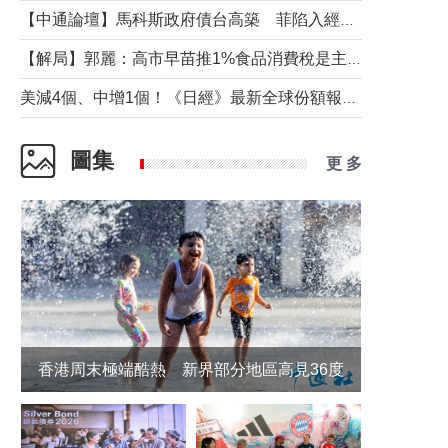
【中通論壇】馬科斯政府債台高築 菲陷入經濟困境與南海對抗惡循環？
【解局】郭麗：高市早苗推1%食品消費稅是主動作為還是被迫“飲鴆止渴”
美減4個、中增1個！《日經》最新全球份額報告透露了什麼？
圖集
更 多
香港周末極端酷熱 新界部分地區高見36度