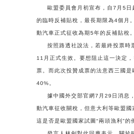
歐盟委員會月初宣布，自7月5日
的臨時反補貼稅，最長期限為4個月
動汽車正式征收為期5年的反補貼稅
按照路透社說法，若最終投票時
11月正式生效。要想阻止這一決定，
票。而此次投贊成票的法意西三國是
40%。
據中國外交部官網7月29日消息
動汽車征收關稅，但意大利等歐盟國
這是否是歐盟國家試圖“兩頭漁利”的
發言人林劍對此回應表示，關於