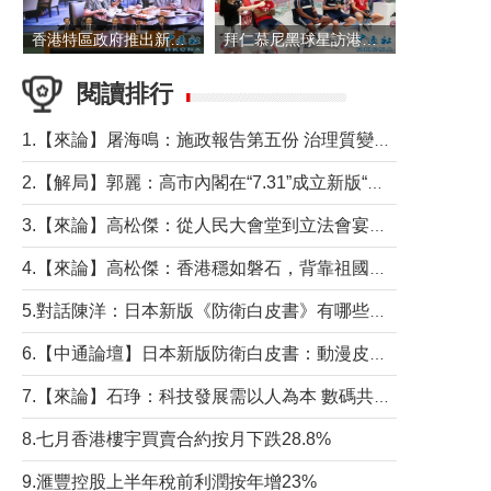
香港特區政府推出新一批銀色債券 每手1萬元保底息4.25厘
拜仁慕尼黑球星訪港 與球迷近距離互動
閱讀排行
1.【來論】屠海鳴：施政報告第五份 治理質變脈絡清
2.【解局】郭麗：高市內閣在“7.31”成立新版“特高課”意欲何為？
3.【來論】高松傑：從人民大會堂到立法會宴會廳——香港管治新範式的完整拼圖
4.【來論】高松傑：香港穩如磐石，背靠祖國才是真正的“終極護城河”
5.對話陳洋：日本新版《防衛白皮書》有哪些點值得警惕？
6.【中通論壇】日本新版防衛白皮書：動漫皮包藏不住軍國野心
7.【來論】石琤：科技發展需以人為本 數碼共融不應讓長者放棄傳統生活方式
8.七月香港樓宇買賣合約按月下跌28.8%
9.滙豐控股上半年稅前利潤按年增23%