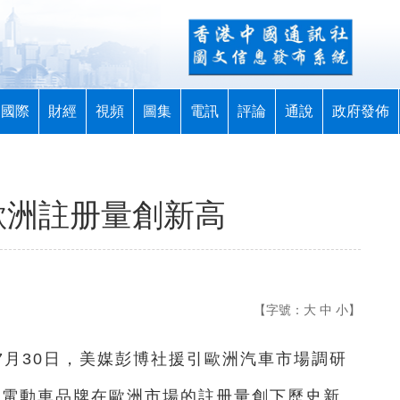
國際
財經
視頻
圖集
電訊
評論
通說
政府發佈
歐洲註册量創新高
【字號：
大
中
小
】
間7月30日，美媒彭博社援引歐洲汽車市場調研
月中國電動車品牌在歐洲市場的註册量創下歷史新