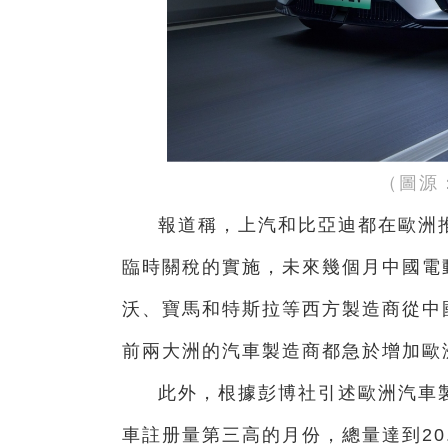
（圖源
報道稱，上汽和比亞迪都在歐洲
臨時關稅的實施，未來幾個月中國電
沃、寶馬和特斯拉等西方製造商從中
前兩大洲的汽車製造商都急於增加歐
此外，根據彭博社引述歐洲汽車
車註册量第三高的月份，總量達到20.8