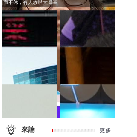
而不休，有人放眼大灣區
來論
更 多