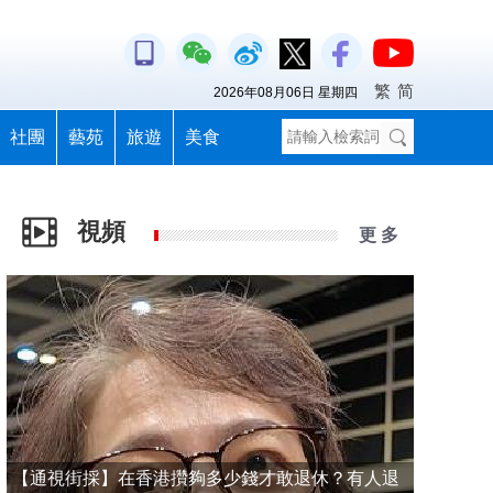
繁
简
2026年08月06日 星期四
社團
藝苑
旅遊
美食
視頻
更 多
【通視街採】在香港攢夠多少錢才敢退休？有人退