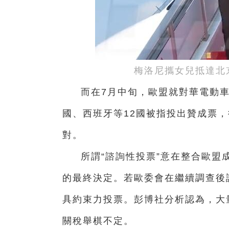
梅洛尼攜女兒抵達北
而在7月中旬，歐盟就對華電動
國、西班牙等12國被指投出贊成票，
對。
所謂“諮詢性投票”意在整合歐盟
的最終決定。若歐委會在繼續調查後
具約束力投票。彭博社分析認為，大
關稅舉棋不定。