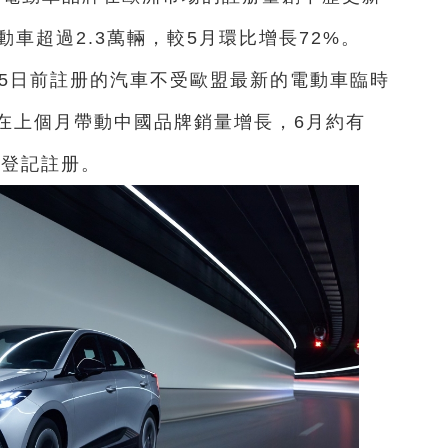
車超過2.3萬輛，較5月環比增長72%。
在7月5日前註册的汽車不受歐盟最新的電動車臨時
在上個月帶動中國品牌銷量增長，6月約有
行登記註册。