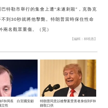
州巴特勒市舉行的集會上遭“未遂刺殺”，克魯克
手不到30秒就將他擊斃。特朗普當時保住性命
外兩名觀眾重傷。（完）
【編輯：林曉惠】
FBI局長 白宮國安顧
特朗普同意以槍擊案受害者身份到FBI
獨立性
錄取口供