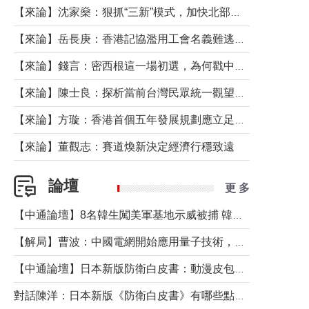
【來論】沈家燊：狠抓“三新”模式，加快北部都會區建設
【來論】岳長庚：香港記協濫用工會名義難逃法律制裁
【來論】錢言：密西根這一場初選，為何戳中了兩黨最痛的神經？
【來論】陳士良：探析當前台灣民眾統一觀望心態的深層成因
【來論】方璇：香港首個五年發展規劃應立足民生務實前行
【來論】董觀志：賽道煥新決定經濟行穩致遠
論壇
更 多
【中通論壇】8名韓生闖美軍基地示威被捕 韓國年輕人反美情緒從何而來？
【解局】曹波：中國電網開始應用量子技術，以後會不再停電嗎？
【中通論壇】日本新版防衛白皮書：動漫皮包藏不住軍國野心
對話陳洋：日本新版《防衛白皮書》有哪些點值得警惕？