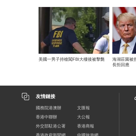
美國一男子持槍闖FBI大樓後被擊斃
海湖莊園被搜
長拒回應
友情鏈接
國務院港澳辦
文匯報
香港中聯辦
大公報
外交部駐港公署
香港商報
香港政府新聞網
中國旅遊網