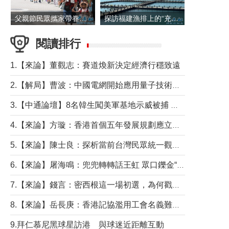
父親節民眾攜家帶眷出遊
探訪福建漁排上的“充電寶”
閱讀排行
1.【來論】董觀志：賽道煥新決定經濟行穩致遠
2.【解局】曹波：中國電網開始應用量子技術，以後會不再停電嗎？
3.【中通論壇】8名韓生闖美軍基地示威被捕 韓國年輕人反美情緒從何而來？
4.【來論】方璇：香港首個五年發展規劃應立足民生務實前行
5.【來論】陳士良：探析當前台灣民眾統一觀望心態的深層成因
6.【來論】屠海鳴：兜兜轉轉話王虹 眾口鑠金“一邊倒”
7.【來論】錢言：密西根這一場初選，為何戳中了兩黨最痛的神經？
8.【來論】岳長庚：香港記協濫用工會名義難逃法律制裁
9.拜仁慕尼黑球星訪港 與球迷近距離互動