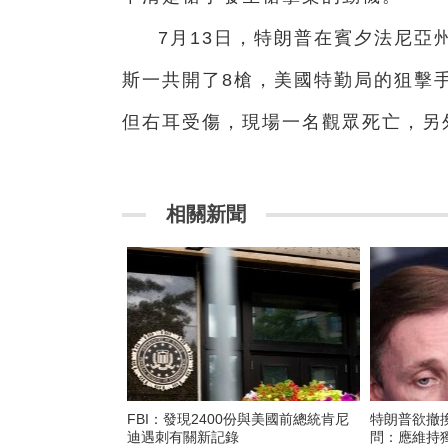
7月13日，特朗普在賓夕法尼亞
斯一共開了8槍，美國特勤局的狙擊
但右耳受傷，現場一名觀眾死亡，另
相關新聞
FBI：發現2400份與美國前總統肯尼
特朗普欲撤換
迪遇刺有關新記錄
問：應維持