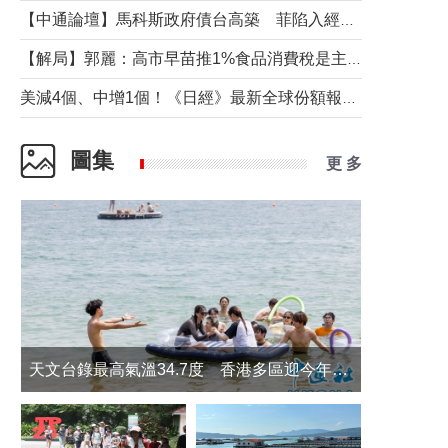
【中通論壇】馬科斯政府債台高築 菲陷入經濟困境與南海對抗惡循環？
【解局】郭麗：高市早苗推1%食品消費稅是主動作為還是被迫“飲鴆止渴”
美減4個、中增1個！《日經》最新全球份額報告透露了什麼？
圖集
更 多
天文台錄最高氣溫34.7度 香港多區迎今年最熱一天