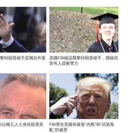
襲擊特朗普槍手是獨自作案
美國FBI確認襲擊特朗普槍手，開槍前
曾有人提醒警方
布以獨立人士身份競選美
FBI警告美國有爆發“內戰”和“武裝叛
亂”的威脅