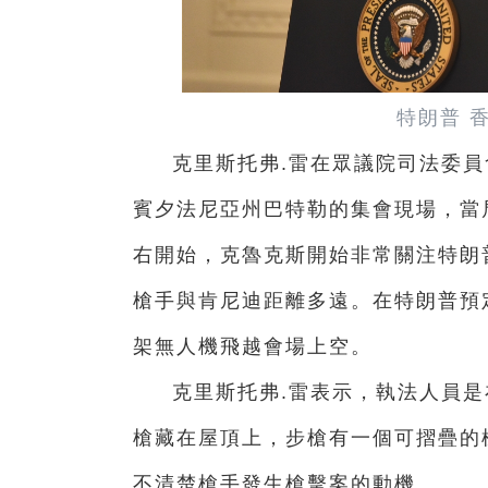
特朗普 
克里斯托弗.雷在眾議院司法委
賓夕法尼亞州巴特勒的集會現場，當
右開始，克魯克斯開始非常關注特朗
槍手與肯尼迪距離多遠。在特朗普預
架無人機飛越會場上空。
克里斯托弗.雷表示，執法人員是
槍藏在屋頂上，步槍有一個可摺疊的
不清楚槍手發生槍擊案的動機。