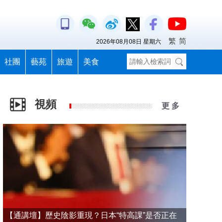
繁
简
2026年08月08日 星期六
社團
藝苑
旅遊
美食
視頻
更 多
【通講壇】歷史陰影重現？日本“特高課”是否正在