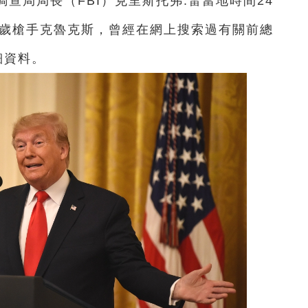
調查局局長（FBI）克里斯托弗.雷當地時間24
0歲槍手克魯克斯，曾經在網上搜索過有關前總
細資料。