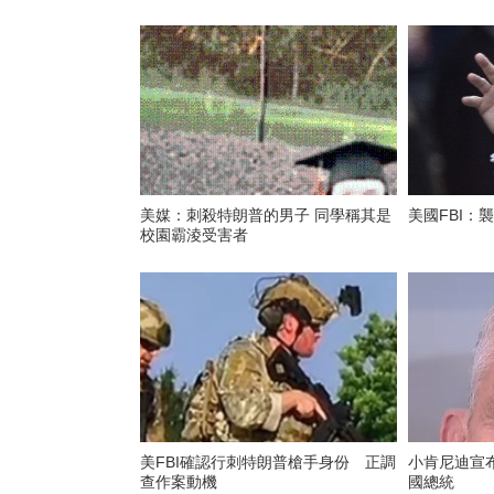
美媒：刺殺特朗普的男子 同學稱其是
美國FBI：
校園霸淩受害者
美FBI確認行刺特朗普槍手身份 正調
小肯尼迪宣
查作案動機
國總統