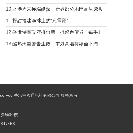
10.香港周末極端酷熱 新界部分地區高見36度
11.探訪福建漁排上的“充電寶”
12.香港特區政府推出新一批銀色債券 每手1萬元保底息4.25厘
13.酷熱天氣警告生效 本港高溫持續至下周
ights Reserved 香港中國通訊社有限公司 版權所有
廣場30樓
25647453