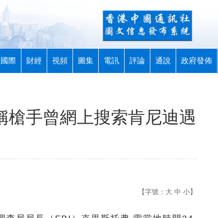
國際
財經
視頻
圖集
電訊
評論
通說
政府發佈
I稱槍手曾網上搜索肯尼迪遇
【字號：
大
中
小
】