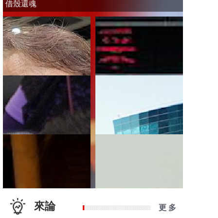
借殼還魂
來論
更 多