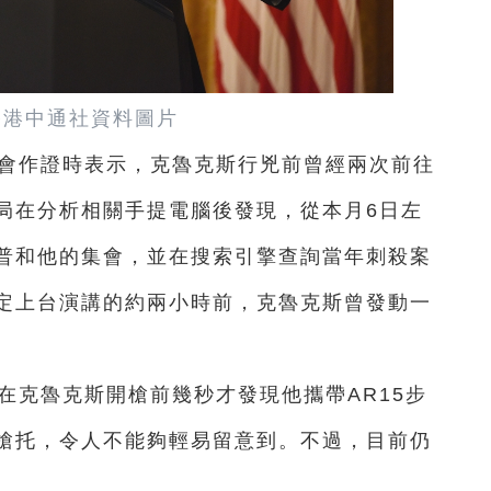
香港中通社資料圖片
員會作證時表示，克魯克斯行兇前曾經兩次前往
局在分析相關手提電腦後發現，從本月6日左
普和他的集會，並在搜索引擎查詢當年刺殺案
定上台演講的約兩小時前，克魯克斯曾發動一
在克魯克斯開槍前幾秒才發現他攜帶AR15步
槍托，令人不能夠輕易留意到。不過，目前仍