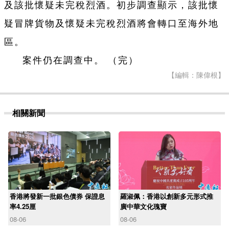
及該批懷疑未完稅烈酒。初步調查顯示，該批懷
疑冒牌貨物及懷疑未完稅烈酒將會轉口至海外地
區。
案件仍在調查中。 （完）
【編輯：陳偉根】
相關新聞
香港將發新一批銀色債券 保證息
羅淑佩：香港以創新多元形式推
率4.25厘
廣中華文化瑰寶
08-06
08-06