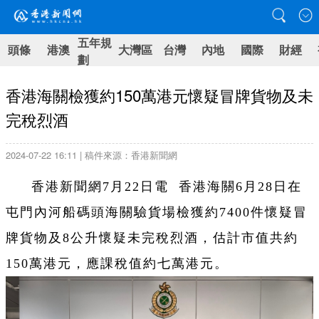
五年規
頭條
港澳
大灣區
台灣
內地
國際
財經
劃
​香港海關檢獲約150萬港元懷疑冒牌貨物及未
完稅烈酒
2024-07-22 16:11 | 稿件來源：香港新聞網
香港新聞網7月22日電 香港海關6月28日在
屯門內河船碼頭海關驗貨場檢獲約7400件懷疑冒
牌貨物及8公升懷疑未完稅烈酒，估計市值共約
150萬港元，應課稅值約七萬港元。