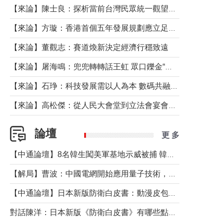
【來論】陳士良：探析當前台灣民眾統一觀望心態的深層成因
【來論】方璇：香港首個五年發展規劃應立足民生務實前行
【來論】董觀志：賽道煥新決定經濟行穩致遠
【來論】屠海鳴：兜兜轉轉話王虹 眾口鑠金“一邊倒”
【來論】石琤：科技發展需以人為本 數碼共融不應讓長者放棄傳統生活方式
【來論】高松傑：從人民大會堂到立法會宴會廳——香港管治新範式的完整拼圖
論壇
更 多
【中通論壇】8名韓生闖美軍基地示威被捕 韓國年輕人反美情緒從何而來？
【解局】曹波：中國電網開始應用量子技術，以後會不再停電嗎？
【中通論壇】日本新版防衛白皮書：動漫皮包藏不住軍國野心
對話陳洋：日本新版《防衛白皮書》有哪些點值得警惕？