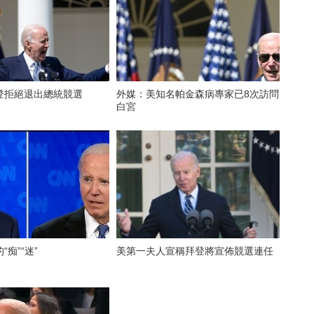
登拒絕退出總統競選
外媒：美知名帕金森病專家已8次訪問
白宮
痴”“迷”
美第一夫人宣稱拜登將宣佈競選連任