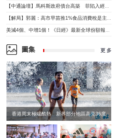
【中通論壇】馬科斯政府債台高築 菲陷入經濟困境與南海對抗惡循環？
【解局】郭麗：高市早苗推1%食品消費稅是主動作為還是被迫“飲鴆止渴”
美減4個、中增1個！《日經》最新全球份額報告透露了什麼？
圖集
更 多
香港周末極端酷熱 新界部分地區高見36度