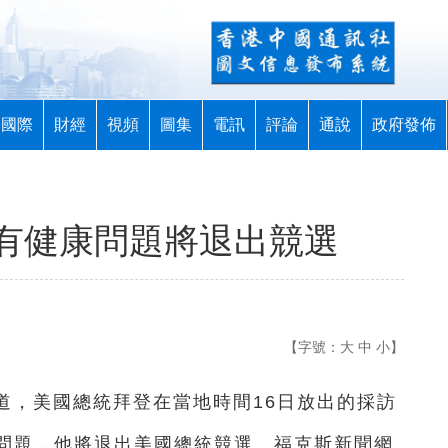
國際
財經
視頻
圖集
電訊
評論
通說
政府發佈
有健康問題將退出競選
【字號：
大
中
小
】
報道，美國總統拜登在當地時間16日放出的採訪
問題，他將退出美國總統競選。福克斯新聞網