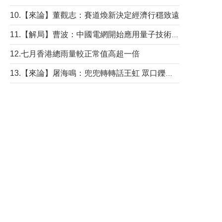
10.【來論】董觀志：賽道煥新決定經濟行穩致遠
11.【解局】曹波：中國電網開始應用量子技術，以後會不再停電嗎？
12.七月香港總雨量較正常值高超一倍
13.【來論】屠海鳴：兜兜轉轉話王虹 眾口鑠金“一邊倒”