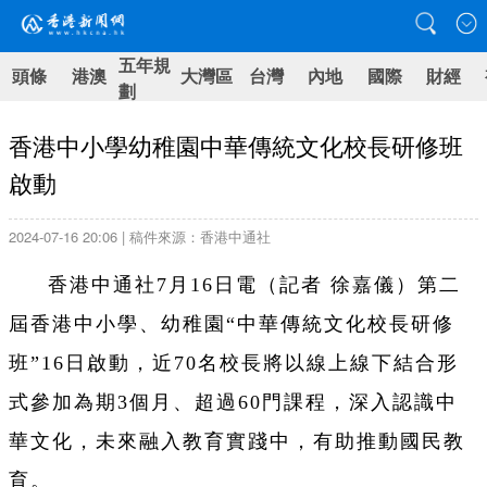
五年規
頭條
港澳
大灣區
台灣
內地
國際
財經
劃
香港中小學幼稚園中華傳統文化校長研修班
啟動
2024-07-16 20:06 | 稿件來源：香港中通社
香港中通社7月16日電（記者 徐嘉儀）第二
屆香港中小學、幼稚園“中華傳統文化校長研修
班”16日啟動，近70名校長將以線上線下結合形
式參加為期3個月、超過60門課程，深入認識中
華文化，未來融入教育實踐中，有助推動國民教
育。