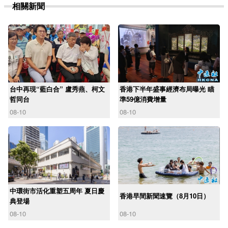
相關新聞
台中再現“藍白合” 盧秀燕、柯文
香港下半年盛事經濟布局曝光 瞄
哲同台
準59億消費增量
08-10
08-10
中環街市活化重塑五周年 夏日慶
香港早間新聞速覽（8月10日）
典登場
08-10
08-10