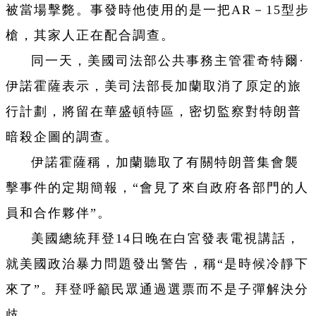
被當場擊斃。事發時他使用的是一把AR－15型步
槍，其家人正在配合調查。
同一天，美國司法部公共事務主管霍奇特爾·
伊諾霍薩表示，美司法部長加蘭取消了原定的旅
行計劃，將留在華盛頓特區，密切監察對特朗普
暗殺企圖的調查。
伊諾霍薩稱，加蘭聽取了有關特朗普集會襲
擊事件的定期簡報，“會見了來自政府各部門的人
員和合作夥伴”。
美國總統拜登14日晚在白宮發表電視講話，
就美國政治暴力問題發出警告，稱“是時候冷靜下
來了”。拜登呼籲民眾通過選票而不是子彈解決分
歧。