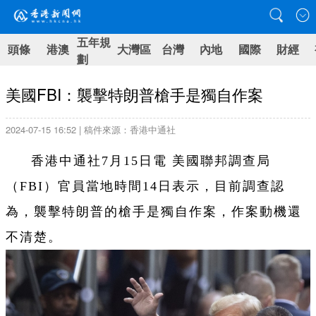
五年規
頭條
港澳
大灣區
台灣
內地
國際
財經
劃
美國FBI：襲擊特朗普槍手是獨自作案
2024-07-15 16:52 | 稿件來源：香港中通社
香港中通社7月15日電 美國聯邦調查局
（FBI）官員當地時間14日表示，目前調查認
為，襲擊特朗普的槍手是獨自作案，作案動機還
不清楚。