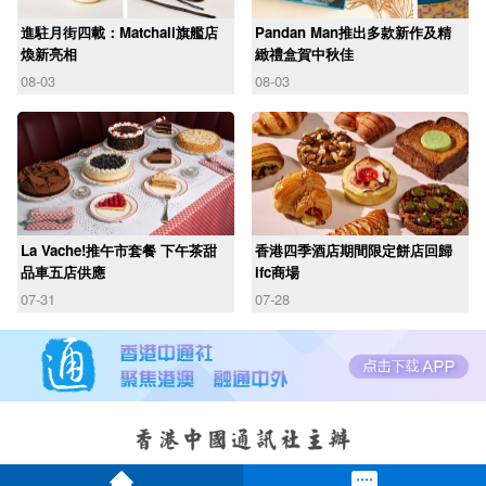
進駐月街四載：Matchali旗艦店
Pandan Man推出多款新作及精
煥新亮相
緻禮盒賀中秋佳
08-03
08-03
La Vache!推午市套餐 下午茶甜
香港四季酒店期間限定餅店回歸
品車五店供應
ifc商場
07-31
07-28