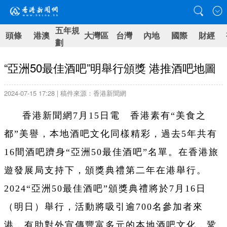
五年規
頭條
港澳
大灣區
台灣
內地
國際
財經
劃
“亞洲50最佳酒吧”明舉行頒獎 港推酒吧地圖
2024-07-15 17:28 | 稿件來源：香港新聞網
香港新聞網7月15日電 香港素有“美食之
都”美譽，本地酒吧文化同樣精彩，過去5年共有
16間酒吧躋身“亞洲50最佳酒吧”名單。在香港旅
遊發展局支持下，頒獎典禮第二年在港舉行。
2024“亞洲50最佳酒吧”頒獎典禮將於7月16日
（明日）舉行，活動將吸引逾700名參加者來
港，有助對外宣傳豐富多元的本地酒吧文化，鞏