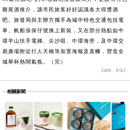
雞尾酒推介，讓市民旅客好好認識各大得獎酒
吧。旅發局與主辦方攜手為城中特色交通包括電
車、帆船張保仔號換上新裝，又在部分熱點如中
環半山扶手電梯、尖沙咀、中環海旁，及中環交
易廣場附近行人天橋等加置海報及直幡，營造全
城舉杯熱鬧氣氛。（完）
【編輯：黃璇】
相關新聞