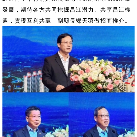
發展，期待各方共同挖掘昌江潛力、共享昌江機
遇，實現互利共贏。副縣長鄭天羽做招商推介。