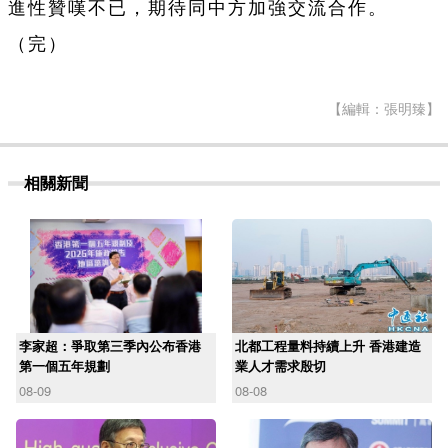
進性贊嘆不已，期待同中方加強交流合作。
（完）
【編輯：張明臻】
相關新聞
李家超：爭取第三季內公布香港
北都工程量料持續上升 香港建造
第一個五年規劃
業人才需求殷切
08-09
08-08