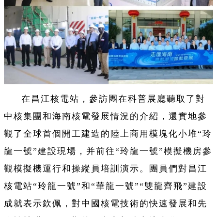
在昌江核電站，參訪團在科普展廳聽取了對
中核集團和海南核電發展情況的介紹，還實地參
觀了全球首個開工建造的陸上商用模塊化小堆“玲
龍一號”建設現場，并前往“玲龍一號”模擬機房參
觀模擬機運行和操縱員培訓演示。團員們對昌江
核電站“玲龍一號”和“華龍一號”“雙龍齊飛”建設
成就表示欽佩，對中國核電技術的快速發展和先