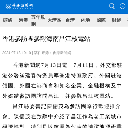
五年規
頭條
港澳
大灣區
台灣
內地
國際
財經
劃
香港參訪團參觀海南昌江核電站
2024-07-13 19:19 | 稿件來源：香港新聞網
香港新聞網7月13日電 7月11日，外交部駐
港公署崔建春特派員率香港特區政府、外國駐港
領團、外國在港商會和知名企業、金融機構及中
外媒體參訪團訪問昌江，并參觀昌江核電站。
昌江縣委書記陳儒茂為參訪團舉行歡迎推介
會。陳儒茂在致辭中介紹了昌江作為老工業城市
經濟轉型，特別是以核電為代表的清潔能源產業