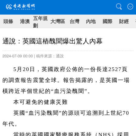
五年規
頭條
港澳
大灣區
台灣
內地
國際
財經
劃
通說：英國這樁醜聞爆出驚人內幕
2024-07-09 00:00 | 稿件來源：通說
5月20日，英國政府公佈的一份長達2527頁
的調查報告震驚全球。報告揭露的，是英國一場
橫跨近半個世紀的“血污染醜聞”。
本可避免的健康災難
英國“血污染醜聞”的源頭可追溯到上世紀70
年代。
當時的英國國家醫療服務系統（NHS）採用