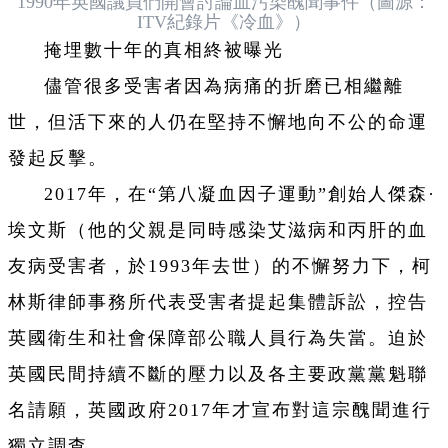
1990年英國議員們開會討論血污染醜聞事件（圖源：
ITV紀錄片《冷血》）
掩埋數十年的真相終被曝光
儘管很多受害者因為病痛的折磨已相繼離
世，但活下來的人仍在堅持不懈地向不公的命運
發起反擊。
2017年，在“第八凝血因子運動”創始人傑森·
埃文斯（他的父親是同時感染艾滋病和丙肝的血
友病受害者，於1993年去世）的不懈努力下，柯
林斯律師事務所代表受害者提起集體訴訟，控告
英國衛生和社會保障部公職人員行為失當。迫於
英國民間持續不斷的壓力以及各主要政黨黨魁聯
名請願，英國政府2017年才宣布對這宗醜聞進行
獨立調查。