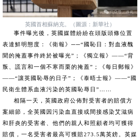
英國首相蘇納克。（圖源：新華社）
事件曝光後，英國媒體紛紛在頭版頭條位置
表達鮮明態度：《衛報》──“國恥日：對血液醜
聞的掩蓋事件終於被曝光”；《獨立報》——“背
叛、謊言和一個不寒而栗的掩蓋”；《每日郵報》
——“讓英國恥辱的日子”；《泰晤士報》——“國
民衛生體系血液污染的英國恥辱日”……
相隔一天，英國政府公佈對受害者的賠償方
案細節，全英國因污染血直接或間接感染艾滋病
和肝炎的受害者、他們的親人和照顧者均可獲得
賠償，一名受害者最高可獲賠273.5萬英鎊。英媒