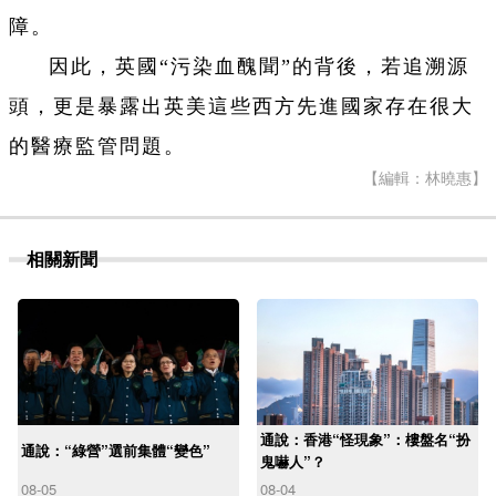
障。
因此，英國“污染血醜聞”的背後，若追溯源
頭，更是暴露出英美這些西方先進國家存在很大
的醫療監管問題。
【編輯：林曉惠】
相關新聞
通說：香港“怪現象”：樓盤名“扮
通說：“綠營”選前集體“變色”
鬼嚇人”？
08-05
08-04