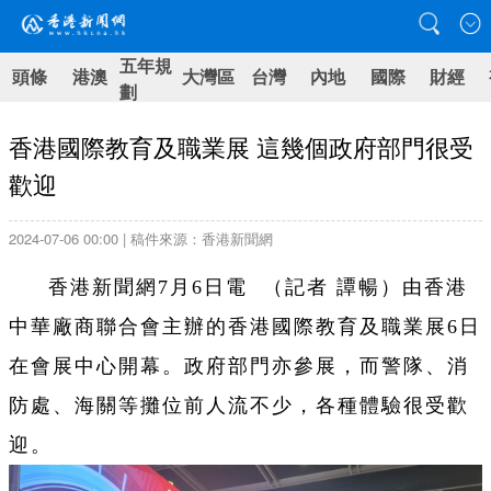
五年規
頭條
港澳
大灣區
台灣
內地
國際
財經
劃
香港國際教育及職業展 這幾個政府部門很受
歡迎
2024-07-06 00:00 | 稿件來源：香港新聞網
香港新聞網7月6日電 （記者 譚暢）由香港
中華廠商聯合會主辦的香港國際教育及職業展6日
在會展中心開幕。政府部門亦參展，而警隊、消
防處、海關等攤位前人流不少，各種體驗很受歡
迎。