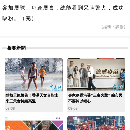
參加展覽。每逢展會，總能看到呆萌警犬，成功
吸粉。（完）
【編輯：譚暢】
相關新聞
酷熱天氣警告！香港天文台指未
專家稱香港受“三疫夾擊” 籲市民
來三天會持續高溫
不要掉以輕心
08-08
08-08