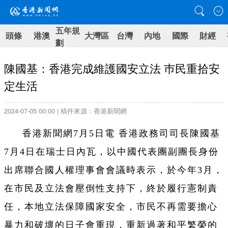
五年規
頭條
港澳
大灣區
台灣
內地
國際
財經
劃
陳國基：香港完成維護國安立法 巿民重拾安
定生活
2024-07-05 00:00 | 稿件來源：香港新聞網
香港新聞網7月5日電 香港政務司司長陳國基
7月4日在瑞士日內瓦，以中國代表團副團長身份
出席聯合國人權理事會會議時表示，於今年3月，
在市民及立法會壓倒性支持下，終於履行憲制責
任，本地立法保障國家安全，市民不再需要擔心
暴力和破壞的日子會重現，重新過著和平繁榮的