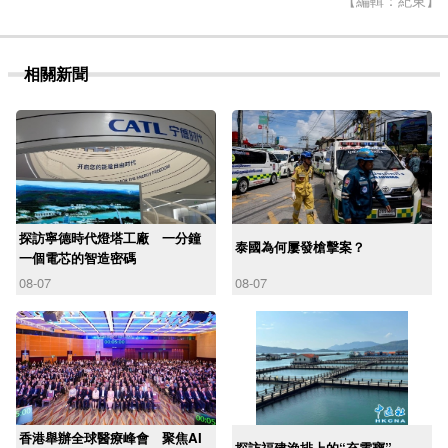
【編輯：紀東】
相關新聞
探訪寧德時代燈塔工廠 一分鐘
泰國為何屢發槍擊案？
一個電芯的智造密碼
08-07
08-07
香港舉辦全球醫療峰會 聚焦AI
探訪福建漁排上的“充電寶”