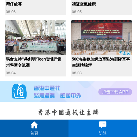
灣仔啟幕
禮暨空氣健康
08-06
08-05
馬會支持“共創明‘Teen’計劃”貴
500港生參加解放軍駐港部隊軍事
州學習交流團
生活體驗營
08-04
08-03
首頁
訪談