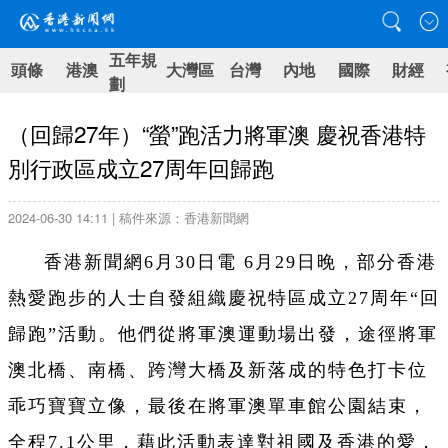
五年規
頭條
港澳
大灣區
台灣
內地
國際
財經
劃
（回歸27年）“螢”跑活力將軍澳 慶祝香港特
別行政區成立27周年回歸跑
2024-06-30 14:11 | 稿件來源：香港新聞網
香港新聞網6月30日電 6月29日晚，部分香港
熱愛跑步的人士自發組織慶祝特區成立27周年“回
歸跑”活動。他們從將軍澳運動場出發，途徑將軍
澳北橋、南橋、跨灣大橋及新落成的特色打卡位
乖巧寶寶立像，最後在將軍澳單車館公園結束，
全程7.1公里，藉此活動表達對祖國及香港的愛，