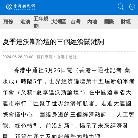
五年規
頭條
港澳
大灣區
台灣
內地
國際
財經
劃
夏季達沃斯論壇的三個經濟關鍵詞
2024-06-26 20:00 | 稿件來源：香港中通社
香港中通社6月26日電（香港中通社記者 葉
永成）時隔5年，世界經濟論壇第十五屆新領軍者
年會（又稱“夏季達沃斯論壇”）在中國遼寧省大
連市舉行，匯聚了世界經濟領航者。走進大連國
際會議中心，圍繞身邊的三個經濟熱詞：“人工智
能、綠色轉型、前沿創新”，揭示了未來經濟發
展、新質生產力及向好態勢的動力源。