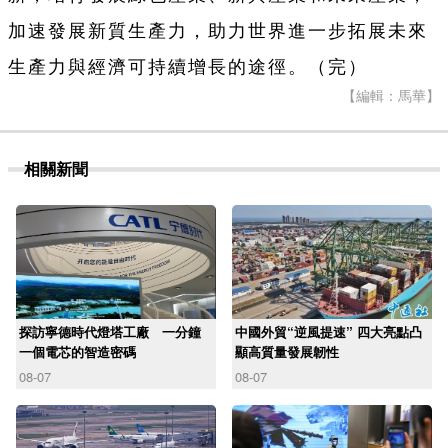
加速發展新質生產力，助力世界進一步拓展未來
生產力與經濟可持續增長的途徑。（完）
【編輯：馬華】
相關新聞
探訪寧德時代燈塔工廠 一分鐘
中國外貿“逆風提速” 四大亮點凸
一個電芯的智造密碼
顯高質量發展韌性
08-07
08-07