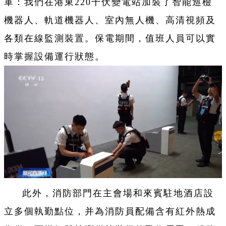
軍：我們在港東220千伏變電站加裝了智能巡檢
機器人、軌道機器人、室內無人機、高清視頻及
各類在線監測裝置。保電期間，值班人員可以實
時掌握設備運行狀態。
此外，消防部門在主會場和來賓駐地酒店設
立多個執勤點位，并為消防員配備含有紅外熱成