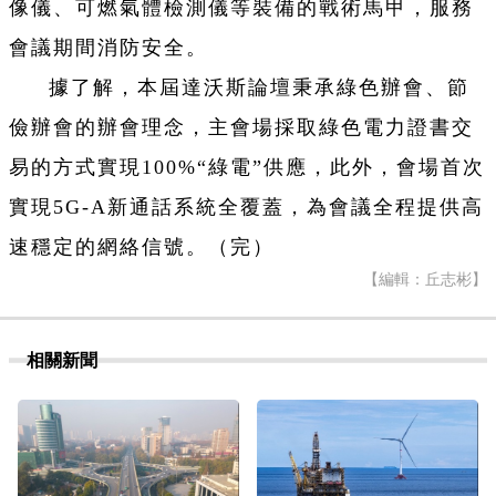
像儀、可燃氣體檢測儀等裝備的戰術馬甲，服務
會議期間消防安全。
據了解，本屆達沃斯論壇秉承綠色辦會、節
儉辦會的辦會理念，主會場採取綠色電力證書交
易的方式實現100%“綠電”供應，此外，會場首次
實現5G-A新通話系統全覆蓋，為會議全程提供高
速穩定的網絡信號。（完）
【編輯：丘志彬】
相關新聞