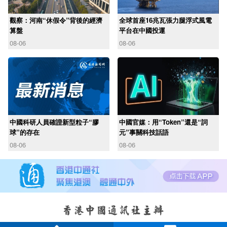
觀察：河南“休假令”背後的經濟
全球首座16兆瓦張力腿浮式風電
算盤
平台在中國投運
08-06
08-06
中國科研人員確證新型粒子“膠
中國官媒：用“Token”還是“詞
球”的存在
元”事關科技話語
08-06
08-06