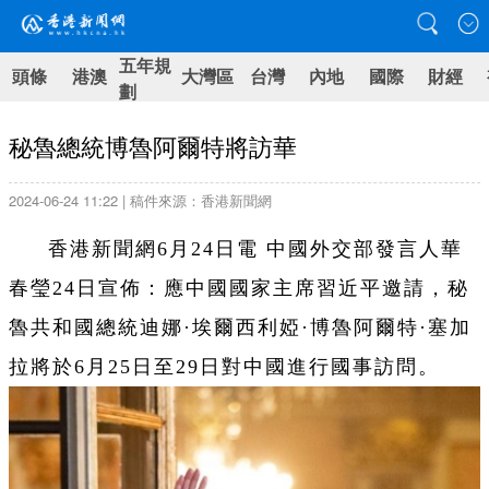
五年規
頭條
港澳
大灣區
台灣
內地
國際
財經
劃
秘魯總統博魯阿爾特將訪華
2024-06-24 11:22 | 稿件來源：香港新聞網
香港新聞網6月24日電 中國外交部發言人華
春瑩24日宣佈：應中國國家主席習近平邀請，秘
魯共和國總統迪娜·埃爾西利婭·博魯阿爾特·塞加
拉將於6月25日至29日對中國進行國事訪問。