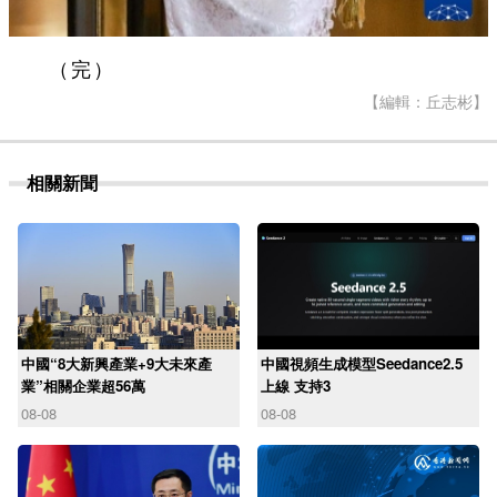
（完）
【編輯：丘志彬】
相關新聞
中國“8大新興產業+9大未來產
中國視頻生成模型Seedance2.5
業”相關企業超56萬
上線 支持3
08-08
08-08