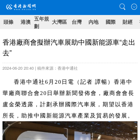
五年規
頭條
港澳
大灣區
台灣
內地
國際
財經
劃
香港廠商會擬辦汽車展助中國新能源車“走出
去”
2024-06-20 20:40 | 稿件來源：香港中通社
香港中通社6月20日電（記者 譚暢）香港中
華廠商聯合會20日舉辦新聞發佈會，廠商會會長
盧金榮透露，計劃承辦國際汽車展，期望以香港
所長，助推中國新能源汽車產業及貿易的發展。