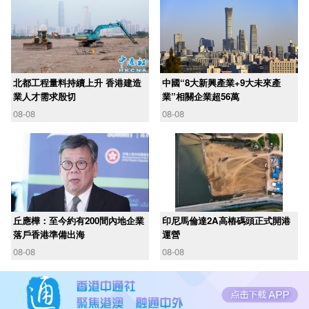
北都工程量料持續上升 香港建造
中國“8大新興產業+9大未來產
業人才需求殷切
業”相關企業超56萬
08-08
08-08
丘應樺：至今約有200間內地企業
印尼馬倫達2A高樁碼頭正式開港
落戶香港準備出海
運營
08-08
08-08