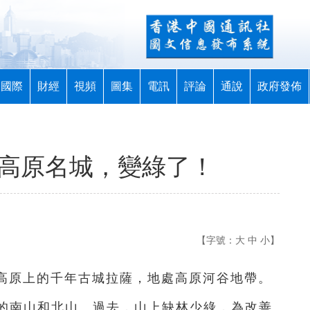
國際
財經
視頻
圖集
電訊
評論
通說
政府發佈
藏高原名城，變綠了！
【字號：
大
中
小
】
藏高原上的千年古城拉薩，地處高原河谷地帶。
的南山和北山。過去，山上缺林少綠，為改善