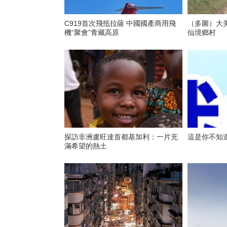
C919首次飛抵拉薩 中國國產商用飛
（多圖）大美
機“聚會”青藏高原
仙境鄉村
探訪非洲盧旺達首都基加利：一片充
這是你不知
滿希望的熱土