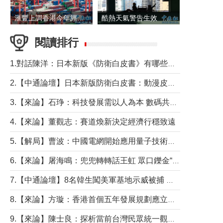
滙豐上調香港今年經濟增長預測至4.5%
酷熱天氣警告生效 本港高溫持續至下周
閱讀排行
1.對話陳洋：日本新版《防衛白皮書》有哪些點值得警惕？
2.【中通論壇】日本新版防衛白皮書：動漫皮包藏不住軍國野心
3.【來論】石琤：科技發展需以人為本 數碼共融不應讓長者放棄傳統生活方式
4.【來論】董觀志：賽道煥新決定經濟行穩致遠
5.【解局】曹波：中國電網開始應用量子技術，以後會不再停電嗎？
6.【來論】屠海鳴：兜兜轉轉話王虹 眾口鑠金“一邊倒”
7.【中通論壇】8名韓生闖美軍基地示威被捕 韓國年輕人反美情緒從何而來？
8.【來論】方璇：香港首個五年發展規劃應立足民生務實前行
9.【來論】陳士良：探析當前台灣民眾統一觀望心態的深層成因