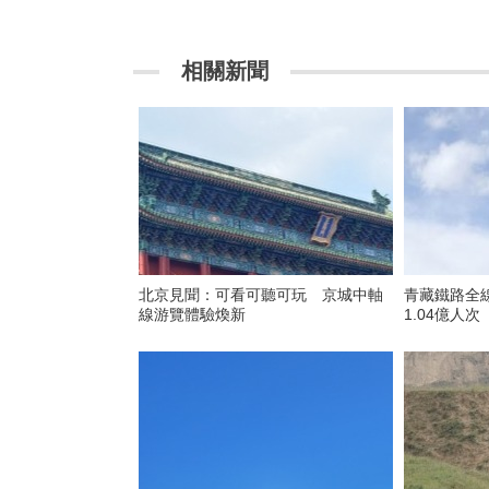
相關新聞
北京見聞：可看可聽可玩 京城中軸
青藏鐵路全線
線游覽體驗煥新
1.04億人次