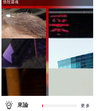
借殼還魂
來論
更 多