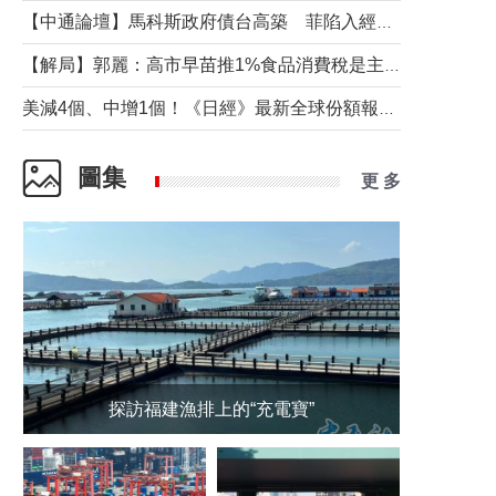
【中通論壇】馬科斯政府債台高築 菲陷入經濟困境與南海對抗惡循環？
【解局】郭麗：高市早苗推1%食品消費稅是主動作為還是被迫“飲鴆止渴”
美減4個、中增1個！《日經》最新全球份額報告透露了什麼？
圖集
更 多
探訪福建漁排上的“充電寶”