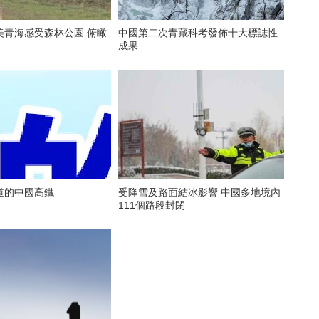
青海感受森林公園 俯瞰
中國第二次青藏科考發佈十大標誌性
成果
道的中國高鐵
受降雪及路面結冰影響 中國多地境內
111個路段封閉