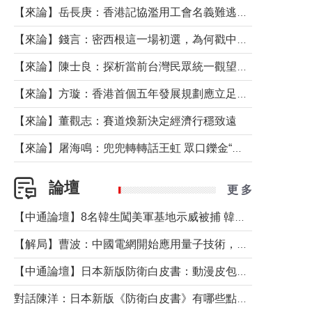
【來論】岳長庚：香港記協濫用工會名義難逃法律制裁
【來論】錢言：密西根這一場初選，為何戳中了兩黨最痛的神經？
【來論】陳士良：探析當前台灣民眾統一觀望心態的深層成因
【來論】方璇：香港首個五年發展規劃應立足民生務實前行
【來論】董觀志：賽道煥新決定經濟行穩致遠
【來論】屠海鳴：兜兜轉轉話王虹 眾口鑠金“一邊倒”
論壇
更 多
【中通論壇】8名韓生闖美軍基地示威被捕 韓國年輕人反美情緒從何而來？
【解局】曹波：中國電網開始應用量子技術，以後會不再停電嗎？
【中通論壇】日本新版防衛白皮書：動漫皮包藏不住軍國野心
對話陳洋：日本新版《防衛白皮書》有哪些點值得警惕？