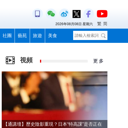
繁
简
2026年08月08日 星期六
社團
藝苑
旅遊
美食
視頻
更 多
【通講壇】歷史陰影重現？日本“特高課”是否正在