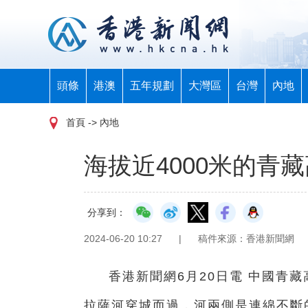
頭條
港澳
五年規劃
大灣區
台灣
內地
首頁
-> 內地
海拔近4000米的青
分享到：
2024-06-20 10:27
|
稿件來源：香港新聞網
香港新聞網6月20日電 中國青
拉薩河穿城而過，河兩側是連綿不斷