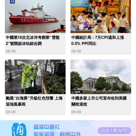
中國第16次北冰洋考察隊“雪龍
中國統計局：7月CPI溫和上漲
2”號開啟冰站綜合調
0.5% PPI同比
08-09
08-09
颱風“白海豚”升級红色預警 上海
中國多家上市公司宣布收到美國
迎強風暴雨
關稅退稅
08-09
08-09