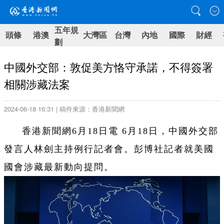
五年規
頭條
港澳
大灣區
台灣
內地
國際
財經
劃
中國外交部：敦促美方恪守承諾，不得簽署
相關涉藏法案
2024-06-18 16:31 | 稿件來源：香港新聞網
香港新聞網6月18日電 6月18日，中國外交部
發言人林劍主持例行記者會。彭博社記者就美國
國會涉藏最新動向提問。