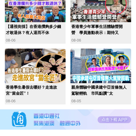
【通視街採】在香港攢夠多少錢
香港青少年軍事生活體驗營開
才敢退休？有人退而不休
營 學員激動表示：期待又
08-06
08-06
香港學生暑假去哪好？走進故
親身體驗中國承建中亞首條無人
宮“當金匠”！
駕駛輕軌 市民點讚“太
08-06
08-05