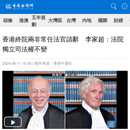
五年規
頭條
港澳
大灣區
台灣
內地
國際
財經
劃
香港終院兩非常任法官請辭 李家超：法院
獨立司法權不變
2024-06-11 15:56 | 稿件來源：香港中通社
Play