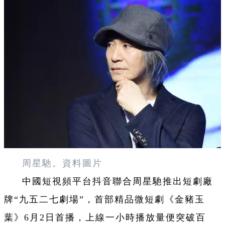
周星馳。
資料圖片
中國短視頻平台抖音聯合周星馳推出短劇廠
牌“九五二七劇場”，首部精品微短劇《金豬玉
葉》6月2日首播，上線一小時播放量便突破百