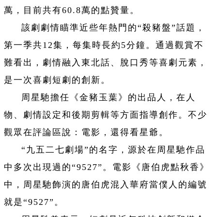
萬，目前共有60.8萬的點贊量。
該劇劇情瞄準近些年熱門的“殺豬盤”話題，
第一季共12集，每集時長約5分鐘。通過觀賞不
難看出，劇情融入東北話、脫口秀等喜劇元素，
是一次喜劇短劇的創新。
周星馳擔任《金豬玉葉》的出品人，在人
物、劇情設定和後期剪輯等方面指導創作。不少
觀眾在評論區說：電影，還得看星爺。
“九五二七劇場”的名字，源於在周星馳作品
中多次出現過的“9527”。電影《唐伯虎點秋香》
中，周星馳飾演的唐伯虎混入華府當僕人的編號
就是“9527”。