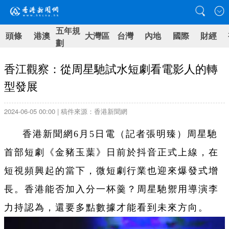
五年規
頭條
港澳
大灣區
台灣
內地
國際
財經
劃
香江觀察：從周星馳試水短劇看電影人的轉
型發展
2024-06-05 00:00 | 稿件來源：香港新聞網
香港新聞網6月5日電（記者張明臻）周星馳
首部短劇《金豬玉葉》日前於抖音正式上線，在
短視頻興起的當下，微短劇行業也迎來爆發式增
長。香港能否加入分一杯羹？周星馳禦用導演李
力持認為，還要多點數據才能看到未來方向。