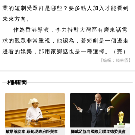
業的短劇受眾群是哪些？要多點人加入才能看到
未來方向。
作為香港導演，李力持對大灣區有廣東話需
求的觀眾非常重視，他認為，若短劇是一個邊走
邊看的娛樂，那用家鄉話也是一種選擇。（完）
【編輯：錢林霞】
相關新聞
敏昂萊訪泰 緬甸現政府距與東
挪威足協向國際足聯道德委員會