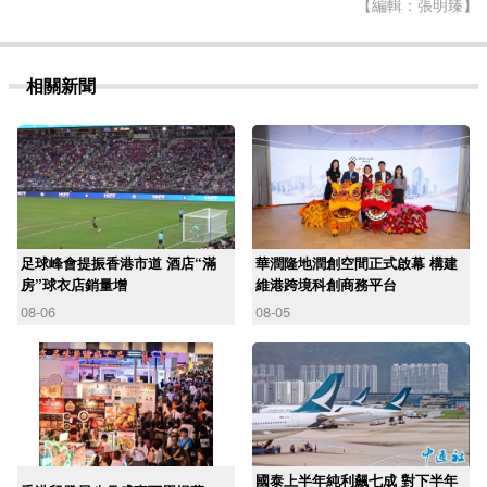
【編輯：張明臻】
相關新聞
足球峰會提振香港市道 酒店“滿
華潤隆地潤創空間正式啟幕 構建
房”球衣店銷量增
維港跨境科創商務平台
08-06
08-05
國泰上半年純利飆七成 對下半年