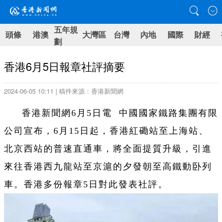
五年規
頭條
港澳
大灣區
台灣
內地
國際
財經
劃
香港6月5日報章社評摘要
2024-06-05 10:11 | 稿件來源：香港新聞網
香港新聞網6月5日電 中國國家鐵路集團有限
公司宣布，6月15日起，香港紅磡站至上海站、
北京西站的普速直通車，將全面提質升級，引進
來往香港西九龍站至京滬的夕發朝至高鐵動卧列
車。香港多份報章5日對此發表社評。