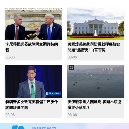
卡尼藉提詞器故障隔空調侃特朗
美媒爆美總統與防長就彈藥短缺
普
問題“起衝突”白宮否認
08-06
08-06
特朗普多次致電美聯儲主席沃什
美伊戰爭進入關鍵周 霍爾木茲協
詢問經濟問題
議能否落地？
08-06
08-06