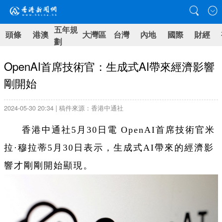
五年規
頭條
港澳
大灣區
台灣
內地
國際
財經
劃
OpenAI首席技術官：生成式AI帶來經濟影響
剛開始
2024-05-30 20:34 | 稿件來源：香港中通社
香港中通社5月30日電 OpenAI首席技術官米
拉·穆拉蒂5月30日表示，生成式AI帶來的經濟影
響才剛剛開始顯現。