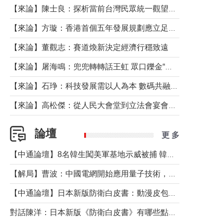
【來論】陳士良：探析當前台灣民眾統一觀望心態的深層成因
【來論】方璇：香港首個五年發展規劃應立足民生務實前行
【來論】董觀志：賽道煥新決定經濟行穩致遠
【來論】屠海鳴：兜兜轉轉話王虹 眾口鑠金“一邊倒”
【來論】石琤：科技發展需以人為本 數碼共融不應讓長者放棄傳統生活方式
【來論】高松傑：從人民大會堂到立法會宴會廳——香港管治新範式的完整拼圖
論壇
更 多
【中通論壇】8名韓生闖美軍基地示威被捕 韓國年輕人反美情緒從何而來？
【解局】曹波：中國電網開始應用量子技術，以後會不再停電嗎？
【中通論壇】日本新版防衛白皮書：動漫皮包藏不住軍國野心
對話陳洋：日本新版《防衛白皮書》有哪些點值得警惕？