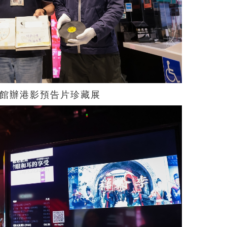
館辦港影預告片珍藏展