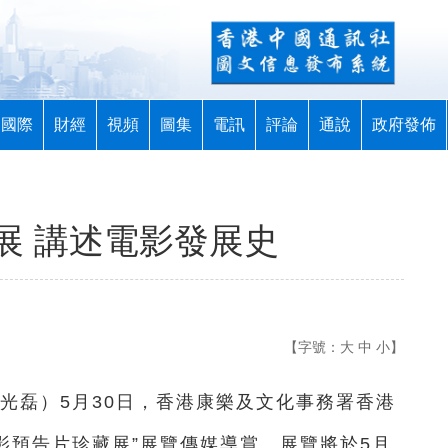
國際
財經
視頻
圖集
電訊
評論
通說
政府發佈
展 講述電影發展史
【字號：
大
中
小
】
謝光磊
）5月30日，香港康樂及文化事務署香港
影預告片珍藏展”展覽傳媒導賞。展覽將於5月