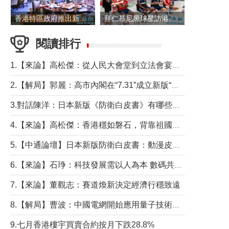
香港特區政府推出新一批銀色債券 每手1萬元保底息4.25厘
拜仁慕尼黑球星訪港 與球迷近距離互動
閱讀排行
1.【來論】高松傑：從人民大會堂到立法會宴會廳——香港管治新範式的完整拼圖
2.【解局】郭麗：高市內閣在“7.31”成立新版“特高課”意欲何為？
3.對話陳洋：日本新版《防衛白皮書》有哪些點值得警惕？
4.【來論】高松傑：香港穩如磐石，背靠祖國才是真正的“終極護城河”
5.【中通論壇】日本新版防衛白皮書：動漫皮包藏不住軍國野心
6.【來論】石琤：科技發展需以人為本 數碼共融不應讓長者放棄傳統生活方式
7.【來論】董觀志：賽道煥新決定經濟行穩致遠
8.【解局】曹波：中國電網開始應用量子技術，以後會不再停電嗎？
9.七月香港樓宇買賣合約按月下跌28.8%