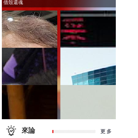
借殼還魂
來論
更 多