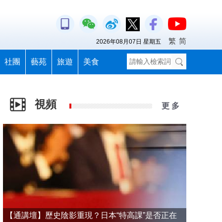
繁
简
2026年08月07日 星期五
社團
藝苑
旅遊
美食
視頻
更 多
【通講壇】歷史陰影重現？日本“特高課”是否正在