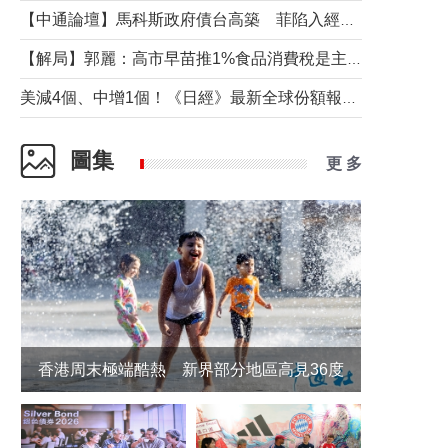
【中通論壇】馬科斯政府債台高築 菲陷入經濟困境與南海對抗惡循環？
【解局】郭麗：高市早苗推1%食品消費稅是主動作為還是被迫“飲鴆止渴”
美減4個、中增1個！《日經》最新全球份額報告透露了什麼？
圖集
更 多
香港周末極端酷熱 新界部分地區高見36度