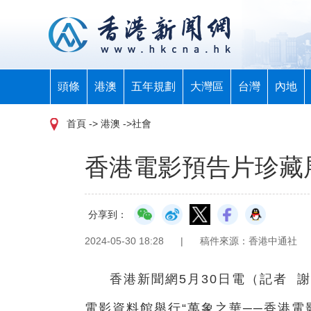
頭條
港澳
五年規劃
大灣區
台灣
內地
首頁
-> 港澳 ->社會
香港電影預告片珍藏
分享到：
2024-05-30 18:28
|
稿件來源：香港中通社
香港新聞網5月30日電（
記者 
電影資料館舉行“萬象之華──香港電