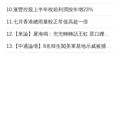
10.滙豐控股上半年稅前利潤按年增23%
11.七月香港總雨量較正常值高超一倍
12.【來論】屠海鳴：兜兜轉轉話王虹 眾口鑠金“一邊倒”
13.【中通論壇】8名韓生闖美軍基地示威被捕 韓國年輕人反美情緒從何而來？